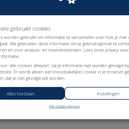
g
site gebruikt cookies
r Modern Werkenden: mensen die zelf de regie willen
s worden gebruikt om informatie te verzamelen over hoe je met
erheid. Omdat alleen de traditionele polderpartijen zich
aat. We gebruiken deze informatie om je gebruiksgemak te verbe
rn Werkenden vaak genegeerd of naar traditionele
eren en voor analyse- en meetdoeleinden. Lees onze
privacy voo
nformatie.
kenden, voor de economie en voor de samenleving. Daar
 voor 'alle cookies afwijzen' zal je informatie niet worden gevolgd bi
oor Modern Werkenden te verenigen en door zich actief
bsite. Er wordt alleen een (noodzakelijke) cookie in je browser g
an de arbeidsmarkt en het sociale stelsel.
n dat je niet gevolgd wilt worden.
e werkenden zich verzekerd weten van een zelfde basis
 hun werk en de keuzes die ze daarin maken.
Alles toestaan
Instellingen
arin zekerheden gekoppeld worden aan mensen in plaats
.
Alle cookies afwijzen