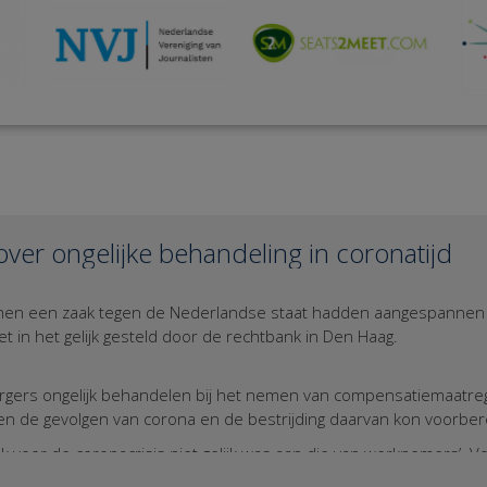
over ongelijke behandeling in coronatijd
samen een zaak tegen de Nederlandse staat hadden aangespannen 
 in het gelijk gesteld door de rechtbank in Den Haag.
burgers ongelijk behandelen bij het nemen van compensatiemaatre
gen de gevolgen van corona en de bestrijding daarvan kon voorbe
ook voor de coronacrisis niet gelijk was aan die van werknemers’.
ongelijke situatie en dus mocht de Staat ook ongelijke steunmaa