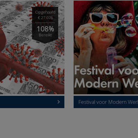
Opgehaald
€ 27.076
108%
Bereikt
Festival voor Modern We