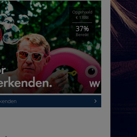
Opgehaald
€ 1.888
37%
Bereikt
rkenden