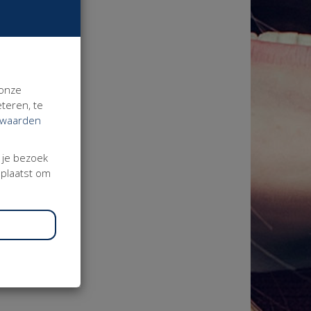
 onze
teren, te
rwaarden
j je bezoek
eplaatst om