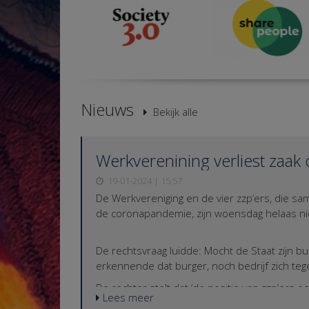
Nieuws
Bekijk alle
Werkverenining verliest zaak 
19-01-2024 | 15:57
De Werkvereniging en de vier zzp’ers, die 
de coronapandemie, zijn woensdag helaas niet
De rechtsvraag luidde: Mocht de Staat zijn 
erkennende dat burger, noch bedrijf zich te
De rechter stelt dat ’de positie van zzp’ers 
Lees meer
anders geregeld. Dus was er sprake van een 