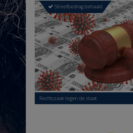
Streefbedrag behaald
Rechtszaak tegen de staat