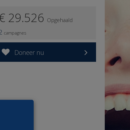
€ 29.526
Opgehaald
2
campagnes
Doneer nu