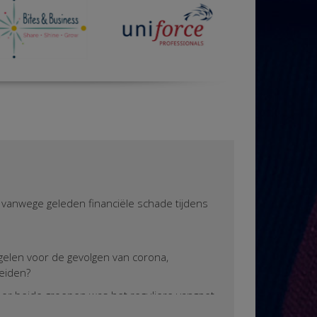
vanwege geleden financiële schade tijdens
gelen voor de gevolgen van corona,
reiden?
 Voor beide groepen was het reguliere vangnet
tregelen bieden. De werknemer in loondienst