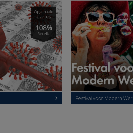
Opgehaald
€ 27.076
108%
Bereikt
Festival voor Modern We