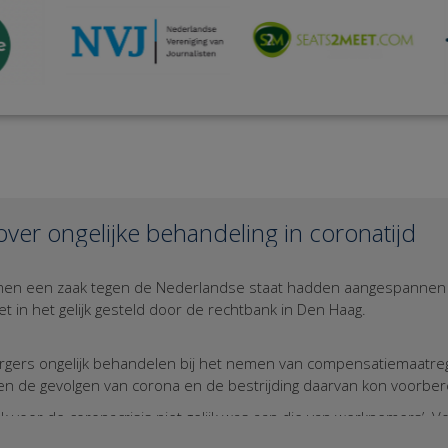
over ongelijke behandeling in coronatijd
samen een zaak tegen de Nederlandse staat hadden aangespannen 
 in het gelijk gesteld door de rechtbank in Den Haag.
burgers ongelijk behandelen bij het nemen van compensatiemaatre
gen de gevolgen van corona en de bestrijding daarvan kon voorbe
ook voor de coronacrisis niet gelijk was aan die van werknemers’.
ongelijke situatie en dus mocht de Staat ook ongelijke steunmaa