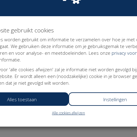
g
site gebruikt cookies
r Modern Werkenden: mensen die zelf de regie willen
s worden gebruikt om informatie te verzamelen over hoe je met
erheid. Omdat alleen de traditionele polderpartijen zich
aat. We gebruiken deze informatie om je gebruiksgemak te verbe
rn Werkenden vaak genegeerd of naar traditionele
eren en voor analyse- en meetdoeleinden. Lees onze
privacy voo
nformatie.
kenden, voor de economie en voor de samenleving. Daar
 voor 'alle cookies afwijzen' zal je informatie niet worden gevolgd bi
oor Modern Werkenden te verenigen en door zich actief
bsite. Er wordt alleen een (noodzakelijke) cookie in je browser g
an de arbeidsmarkt en het sociale stelsel.
n dat je niet gevolgd wilt worden.
e werkenden zich verzekerd weten van een zelfde basis
 hun werk en de keuzes die ze daarin maken.
Alles toestaan
Instellingen
arin zekerheden gekoppeld worden aan mensen in plaats
.
Alle cookies afwijzen