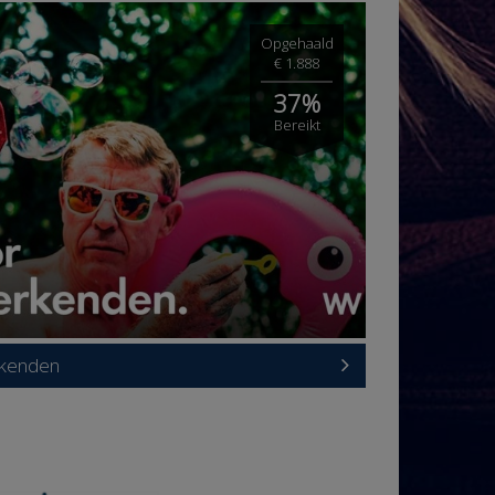
Opgehaald
€ 1.888
37%
Bereikt
rkenden