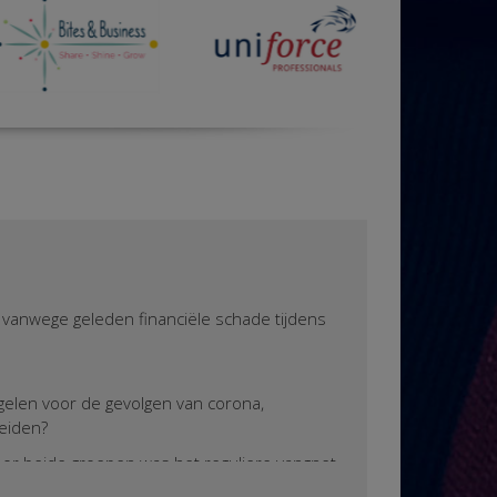
vanwege geleden financiële schade tijdens
gelen voor de gevolgen van corona,
reiden?
 Voor beide groepen was het reguliere vangnet
tregelen bieden. De werknemer in loondienst