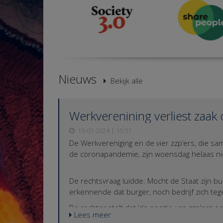
Nieuws
Bekijk alle
Werkverenining verliest zaak 
19-01-2024 | 15:57
De Werkvereniging en de vier zzp’ers, die 
de coronapandemie, zijn woensdag helaas niet
De rechtsvraag luidde: Mocht de Staat zijn 
erkennende dat burger, noch bedrijf zich te
De rechter stelt dat ’de positie van zzp’ers 
Lees meer
anders geregeld. Dus was er sprake van een 