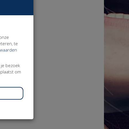
 onze
teren, te
rwaarden
j je bezoek
eplaatst om