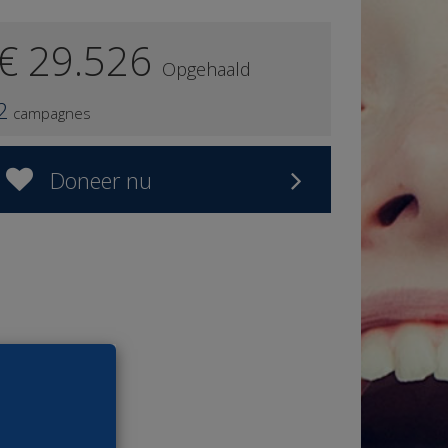
€ 29.526
Opgehaald
2
campagnes
Doneer nu