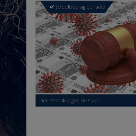
Streefbedrag behaald
Rechtszaak tegen de staat