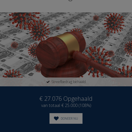
Streefbedrag behaald
€ 27.076
Opgehaald
van totaal € 25.000 (108%)
DONEER NU