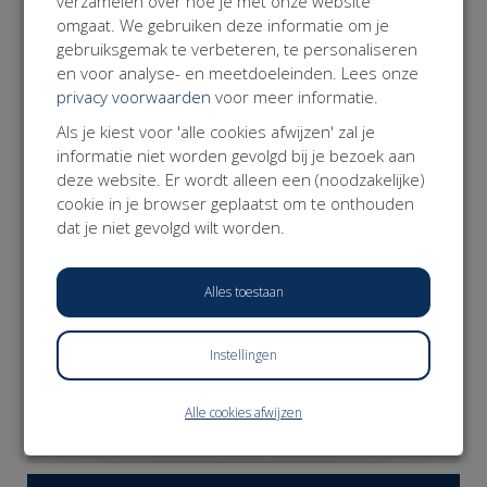
verzamelen over hoe je met onze website
Over de Werkvereniging
omgaat. We gebruiken deze informatie om je
De Werkvereniging is het belangenplatform voor Modern
gebruiksgemak te verbeteren, te personaliseren
Werkenden; professionals die zelfstandig werken. De
en voor analyse- en meetdoeleinden. Lees onze
Werkvereniging zet zich in voor een fundamentele
privacy voorwaarden
voor meer informatie.
hervorming van de arbeidsmarkt en het sociale stelsel.
Missie: alle werkenden weten zich verzekerd van dezelfde
Als je kiest voor 'alle cookies afwijzen' zal je
basis aan zekerheden die meebewegen met hun leven,
informatie niet worden gevolgd bij je bezoek aan
hun werk en de keuzes die ze daarin maken.
deze website. Er wordt alleen een (noodzakelijke)
www.werkvereniging.nl
cookie in je browser geplaatst om te onthouden
dat je niet gevolgd wilt worden.
Alles toestaan
Instellingen
DONEER NU
Alle cookies afwijzen
𝕏