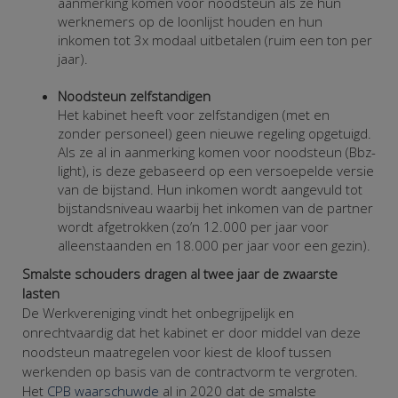
aanmerking komen voor noodsteun als ze hun
werknemers op de loonlijst houden en hun
inkomen tot 3x modaal uitbetalen (ruim een ton per
jaar).
Noodsteun zelfstandigen
Het kabinet heeft voor zelfstandigen (met en
zonder personeel) geen nieuwe regeling opgetuigd.
Als ze al in aanmerking komen voor noodsteun (Bbz-
light), is deze gebaseerd op een versoepelde versie
van de bijstand. Hun inkomen wordt aangevuld tot
bijstandsniveau waarbij het inkomen van de partner
wordt afgetrokken (zo’n 12.000 per jaar voor
alleenstaanden en 18.000 per jaar voor een gezin).
Smalste schouders dragen al twee jaar de zwaarste
lasten
De Werkvereniging vindt het onbegrijpelijk en
onrechtvaardig dat het kabinet er door middel van deze
noodsteun maatregelen voor kiest de kloof tussen
werkenden op basis van de contractvorm te vergroten.
Het
CPB waarschuwde
al in 2020 dat de smalste