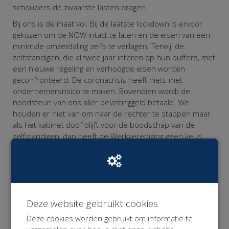
schouders de zwaarste lasten dragen.
Bij ons is de maat vol. Bij de laatste lockdown is ervoor
gekozen om de NOW intact te laten en de eisen van een
minimale omzetdaling zelfs te verlagen. Terwijl de
zelfstandigen, die al twee jaar interen op hun buffers, met
een nieuwe regeling en verhoogde eisen worden
geconfronteerd. De coronacrisis heeft niets met
ondernemersrisico te maken. Bovendien wordt de
noodsteun van ons aller belastinggeld betaald. We
houden er niet van om naar de rechter te stappen maar
als het kabinet doof blijft voor de boodschap van de
zelfstandigen, dan heeft de Werkvereniging geen keus.
Wij gunnen alle werkenden die getroffen worden door de
Corona Maatregelen gepaste en proportionele
noodsteun want alleen SAMEN komen we uit deze crisis!
Omdat de Werkvereniging niet over de financiële
Deze website gebruikt cookies
middelen beschikt om deze rechtszaak te bekostigen,
hebben we deze
crowd funding campagne
opgezet.
Deze cookies worden gebruikt om informatie te