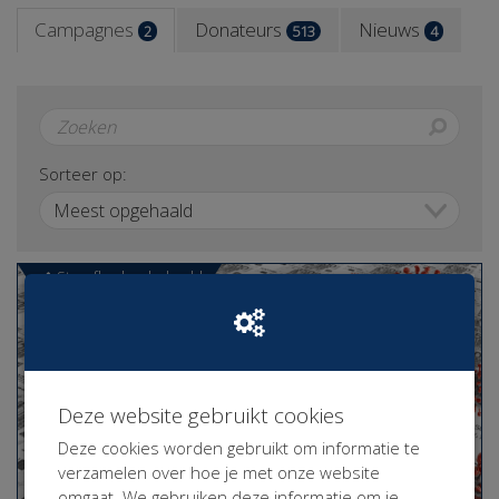
Campagnes
Donateurs
Nieuws
2
513
4
Sorteer op:
Streefbedrag behaald
Deze website gebruikt cookies
Deze cookies worden gebruikt om informatie te
verzamelen over hoe je met onze website
omgaat. We gebruiken deze informatie om je