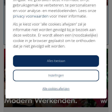
gebruiksgemak te verbeteren, te personaliseren
en voor analyse- en meetdoeleinden. Lees onze
Rechtszaak tegen de staat
privacy voorwaarden
voor meer informatie.
€ 27.076 Opgehaald
(108%)
Als je kiest voor 'alle cookies afwijzen' zal je
informatie niet worden gevolgd bij je bezoek aan
Bekijk
deze website. Er wordt alleen een (noodzakelijke)
cookie in je browser geplaatst om te onthouden
dat je niet gevolgd wilt worden.
Alles toestaan
Instellingen
Alle cookies afwijzen