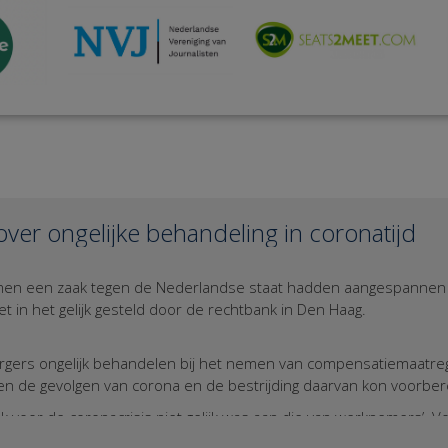
over ongelijke behandeling in coronatijd
samen een zaak tegen de Nederlandse staat hadden aangespannen 
 in het gelijk gesteld door de rechtbank in Den Haag.
burgers ongelijk behandelen bij het nemen van compensatiemaatre
gen de gevolgen van corona en de bestrijding daarvan kon voorbe
ook voor de coronacrisis niet gelijk was aan die van werknemers’.
ongelijke situatie en dus mocht de Staat ook ongelijke steunmaa