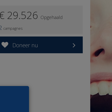
€ 29.526
Opgehaald
2
campagnes
Doneer nu