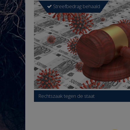
Streefbedrag behaald
Rechtszaak tegen de staat