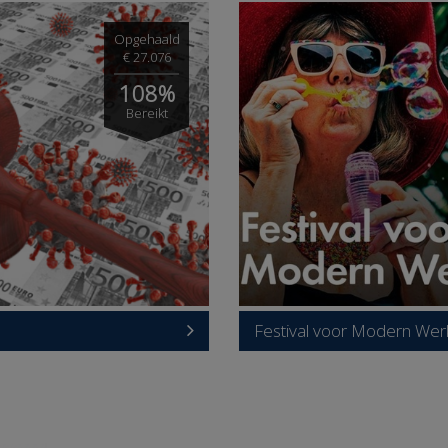
Opgehaald
€ 27.076
108%
Bereikt
Festival voor Modern We