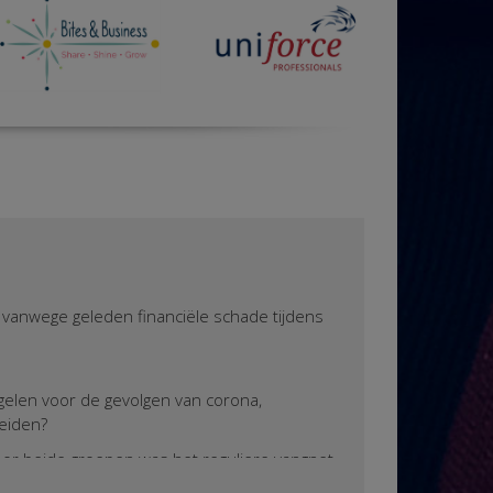
vanwege geleden financiële schade tijdens
gelen voor de gevolgen van corona,
reiden?
 Voor beide groepen was het reguliere vangnet
tregelen bieden. De werknemer in loondienst