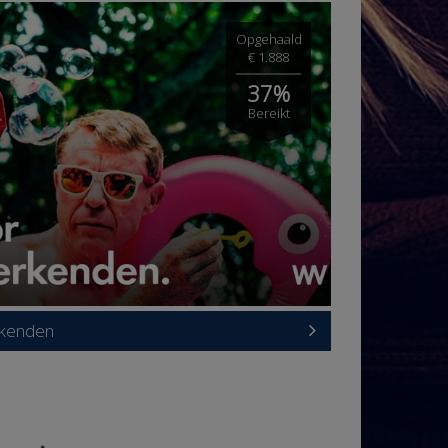
Opgehaald
€ 1.888
37%
Bereikt
rkenden