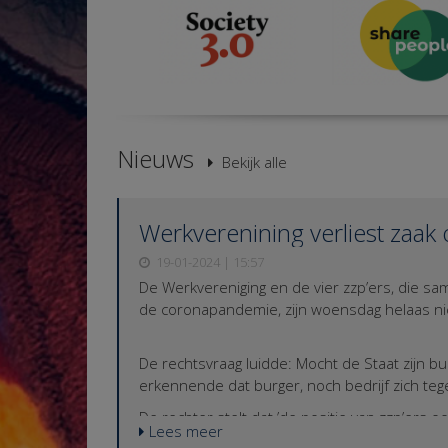
Nieuws
Bekijk alle
Werkverenining verliest zaak 
19-01-2024 | 15:57
De Werkvereniging en de vier zzp’ers, die 
de coronapandemie, zijn woensdag helaas niet
De rechtsvraag luidde: Mocht de Staat zijn 
erkennende dat burger, noch bedrijf zich te
De rechter stelt dat ’de positie van zzp’ers 
Lees meer
anders geregeld. Dus was er sprake van een 