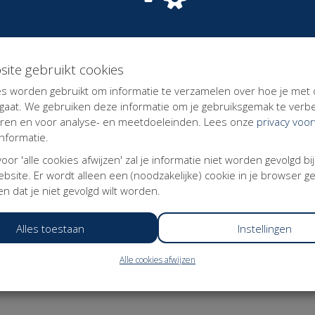
g
site gebruikt cookies
r Modern Werkenden: mensen die zelf de regie willen
s worden gebruikt om informatie te verzamelen over hoe je met
erheid. Omdat alleen de traditionele polderpartijen zich
aat. We gebruiken deze informatie om je gebruiksgemak te verbe
rn Werkenden vaak genegeerd of naar traditionele
eren en voor analyse- en meetdoeleinden. Lees onze
privacy voo
nformatie.
kenden, voor de economie en voor de samenleving. Daar
 voor 'alle cookies afwijzen' zal je informatie niet worden gevolgd bi
oor Modern Werkenden te verenigen en door zich actief
bsite. Er wordt alleen een (noodzakelijke) cookie in je browser g
an de arbeidsmarkt en het sociale stelsel.
n dat je niet gevolgd wilt worden.
e werkenden zich verzekerd weten van een zelfde basis
 hun werk en de keuzes die ze daarin maken.
Alles toestaan
Instellingen
arin zekerheden gekoppeld worden aan mensen in plaats
.
Alle cookies afwijzen