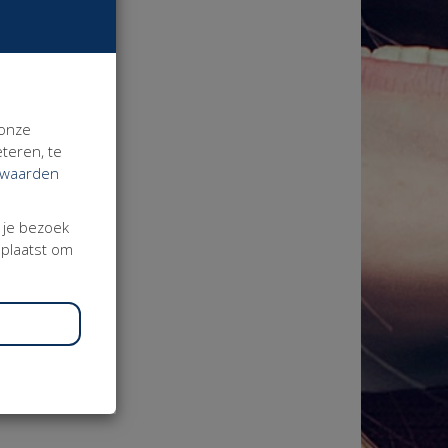
 onze
teren, te
rwaarden
j je bezoek
eplaatst om