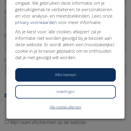
omgaat. We gebruiken deze informatie om je
gebruiksgemak te verbeteren, te personaliseren
Postcode*
en voor analyse- en meetdoeleinden. Lees onze
privacy voorwaarden
voor meer informatie.
Als je kiest voor 'alle cookies afwijzen' zal je
Plaats*
informatie niet worden gevolgd bij je bezoek aan
deze website. Er wordt alleen een (noodzakelijke)
cookie in je browser geplaatst om te onthouden
dat je niet gevolgd wilt worden.
Land*
Alles toestaan
Instellingen
Ja, ik wil de nieuwsbrief ontvangen
Wil je op de hoogte blijven van onze activiteiten? Schrijf je
Alle cookies afwijzen
dan in!
Mijn naam afschermen op de website.