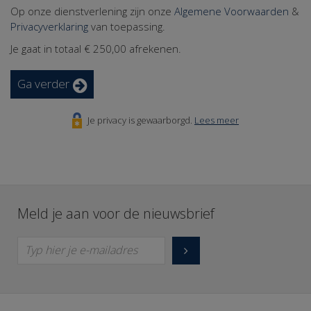
Op onze dienstverlening zijn onze
Algemene Voorwaarden
&
Privacyverklaring
van toepassing.
Je gaat in totaal
€ 250,00
afrekenen.
Ga verder
Je privacy is gewaarborgd.
Lees meer
Meld je aan voor de nieuwsbrief
Typ hier je e-mailadres