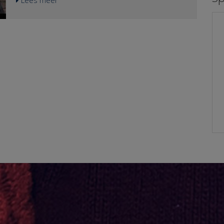
Lees meer
ises opvangen en ervoor zorgen dat de economie snel
steun van de Werkvereniging, hadden
e worden gezien. Zeker op het moment dat er zich een
aangespannen tegen de Staat omdat de verdeling
as. Dan is het extra teleurstellend dat de
van de corona-noodsteun wat ons betreft
n en waardering van de staat hoeven te rekenen.
oneerlijk en onrechtmatig is. De rechtsvraag luidt:
 omdat de Commissie Borstlap in januari 2020
Mocht de Staat zijn burgers ongelijk behandelen
, vooral bij een crisis, veel risico loopt en dat de
bij het nemen van compensatiemaatregelen voor
n om te voorkomen dat de kloof niet nog verder
de gevolgen van corona, erkennende dat burger
 gedaan en nu oordeelt de rechter dat het rechtvaardig
noch bedrijf zich tegen de gevolgen van corona
e zwaarste lasten te laten dragen met als argument
en de bestrijding daarvan kon voorbereiden?Ons
 is een argumentatie waar mijn kinderen bij mij niet
standpunt is duidelijk, nee dat mocht de Staat
eten dat: Het verder bepalen wat nu het verschil is
niet. Ter verduidelijking: Als we de zzp’er
nemer. Wanneer die juist als anders gezien moeten
gelijkstellen aan een werknemer, beide leveren
vraagstuk vindt en niet aan de rechter. Dit is wat ons
arbeid en leven daarvan, dan moest de zzp’er het
rm van machtsuitoefening door de overheid "is
doen met steun op bijstandsniveau en werd het
n de overheid gaat dan ook over de rechtmatigheid,
inkomen van de partner getoetst. De werknemer
 van overheidsmaatregelen voor burgers. En justitie
kreeg “gewoon” het salaris doorbetaald, dankzij
r als daarom gevraagd wordt. Denk bijvoorbeeld aan
de NOW-regeling, ook als de werknemer werkloos
15. Maar hetzelfde geldt voor alle zaken omtrent
thuis zat. Als we de zzp’er gelijkstellen aan een
ffende het milieu of de Deliveroo uitspraak m.b.t.
onderneming, beide werken voor eigen rekening
len horen aan bepaalde criteria te voldoen waaronder
en risico, dan werd bij de zzp’er de factor arbeid
e gevallen gelijk behandeld worden. De vraag is dus
(zijn inkomsten) niet gecompenseerd, alleen,
en gelijk behandeld moeten worden, maar of corona, als
onder voorwaarden, de vaste lasten. Bij een