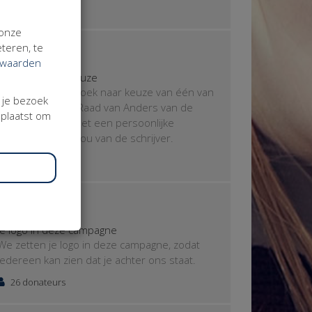
81 donateurs
 onze
€ 75
teren, te
rwaarden
Een boek naar keuze
Je ontvangt een boek naar keuze van één van
j je bezoek
de leden van de Raad van Anders van de
eplaatst om
Werkvereniging met een persoonlijke
boodschap voor jou van de schrijver.
21 donateurs
€ 100
Je logo in deze campagne
We zetten je logo in deze campagne, zodat
iedereen kan zien dat je achter ons staat.
26 donateurs