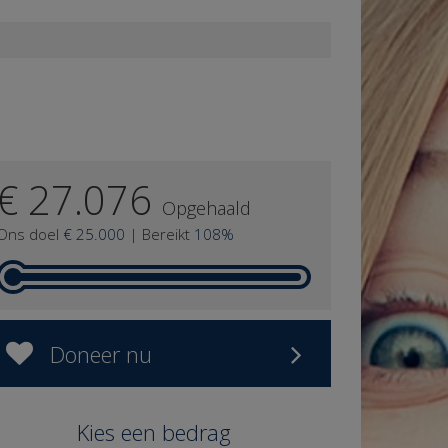
€ 27.076
Opgehaald
Ons doel
€ 25.000
|
Bereikt
108%
Doneer nu
Kies een bedrag