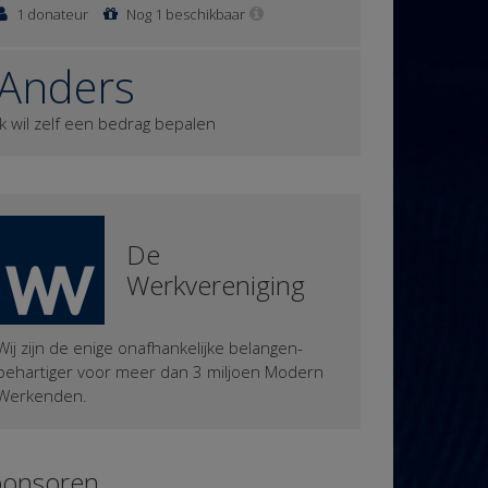
1 donateur
Nog 1 beschikbaar
Anders
Ik wil zelf een bedrag bepalen
De
Werkvereniging
Wij zijn de enige onafhankelijke belangen-
behartiger voor meer dan 3 miljoen Modern
Werkenden.
ponsoren