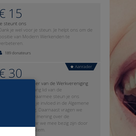
€ 15
Je steunt ons
Dank je wel voor je steun. Je helpt ons om de
positie van Modern Werkenden te
verbeteren.
189 donateurs
Aanrader
€ 30
Je wordt deelnemer van de Werkvereniging
Je bent een jaar lang lid van de
Werkvereniging. Daarmee steun je ons
financieel en heb je invloed in de Algemene
Ledenvergadering. Daarnaast vragen we
regelmatig naar je mening over de
onderwerpen waar we mee bezig zijn door
middel van Jouw Stem.