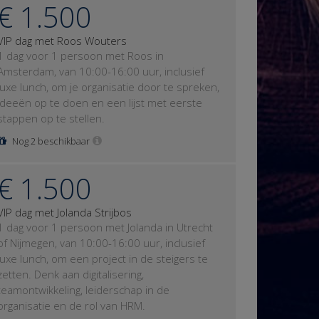
€ 1.500
VIP dag met Roos Wouters
1 dag voor 1 persoon met Roos in
Amsterdam, van 10:00-16:00 uur, inclusief
luxe lunch, om je organisatie door te spreken,
ideeën op te doen en een lijst met eerste
stappen op te stellen.
Nog 2 beschikbaar
€ 1.500
VIP dag met Jolanda Strijbos
1 dag voor 1 persoon met Jolanda in Utrecht
of Nijmegen, van 10:00-16:00 uur, inclusief
luxe lunch, om een project in de steigers te
zetten. Denk aan digitalisering,
teamontwikkeling, leiderschap in de
organisatie en de rol van HRM.