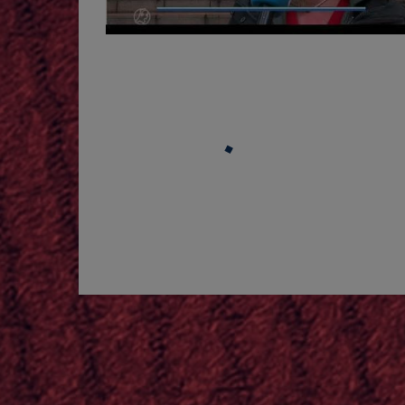
zelfstandigen de hardste klappen tijdens cr
weer opveert, lijkt de waarde hiervan niet t
crisis voordoet waar niemand op voorbereid w
zelfstandigen ook dan niet op wat meer steu
Onbegrijpelijk vinden wij deze uitspraak ook
concludeerde dat zzp’ers een groep vormen die
overheid er aandacht voor zou moeten hebbe
groeit. Helaas heeft de staat hier niets mee
is om de mensen met de zwakste schouders d
dat ze toch al ongelijk behandeld werden. Het
mee weg zouden komen. Ook laat de rechter w
tussen de positie van de zzp’ers en de werk
worden en wanneer als gelijken, een politiek 
betreft ook weer een zwak argument. Elke vo
politiek". Het gros van de civiele zaken tege
billijkheid en zorgvuldigheid van de gevolgen
moet en doet(!) daar dan ook uitspraken ove
de spraakmakende Urgenda klimaatzaak uit 20
vergunningen, bestemmingsplannen, etc. betre
het arbeidsrecht. Alle bestuurlijke maatrege
de grondwet die bepaalt dat burgers in gelijk
niet of zzp’ers en werknemers in alle gevall