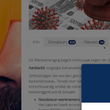
Info
Donateurs
Nieuws
458
34
De Werkvereniging begint rechtszaak tegen de st
Aanklacht:
ongelijke behandeling van werkenden
Zelfstandigen die worden getroffen door de cor
bijstandsniveau. Terwijl voor werknemers hun i
onrechtvaardig omdat de coronacrisis geen ond
belastinggeld wordt betaald.
Noodsteun werknemers
Het kabinet heeft ervoor gekozen om aan h
tuigen (NOW) waarbij werkgevers alleen i