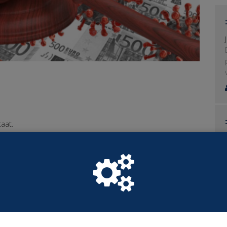
aat.
 die worden getroffen door de corona maatregel.
onacrisis krijgen hun inkomen aangevuld tot maximaal
nkomen wordt gegarandeerd tot 3x modaal. Dit is
ernemersrisico is en de noodsteun van ons aller
et begin van de coronacrisis een nieuwe regeling op te
n aanmerking komen voor noodsteun als ze hun