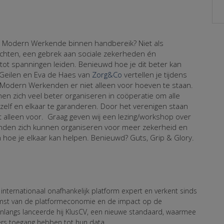
e Modern Werkende binnen handbereik? Niet als
hten, een gebrek aan sociale zekerheden én
 tot spanningen leiden. Benieuwd hoe je dit beter kan
 Geilen en Eva de Haes van
Zorg&Co
vertellen je tijdens
Modern Werkenden er niet alleen voor hoeven te staan.
nen zich veel beter organiseren in coöperatie om alle
zelf en elkaar te garanderen. Door het verenigen staan
et alleen voor. Graag geven wij een lezing/workshop over
den zich kunnen organiseren voor meer zekerheid en
hoe je elkaar kan helpen. Benieuwd? Guts, Grip & Glory.
s internationaal onafhankelijk platform expert en verkent sinds
st van de platformeconomie en de impact op de
nlangs lanceerde hij KlusCV, een nieuwe standaard, waarmee
rs toegang hebben tot hun data.