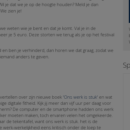
 Wil je dat we je op de hoogte houden? Meld je dan
We zien je!
we weten wie je bent en dat je komt. Val je in de
eer je 5 euro. Deze storten we terug als je op het festival
ld en ben je verhinderd, dan horen we dat graag, zodat we
 iemand anders te geven.
S
:
 vertellen over zijn nieuwe boek
'Ons werk is stuk'
en wat
e digitale fitheid. Kijk jij meer dan vijf uur per daag voor
scherm? De computer en de smartphone hadden ons werk
ijker moeten maken, toch ervaren velen het omgekeerde.
r de tekentafel, want ons werk is stuk. het is de
e werk-werkelijkheid eens kritisch onder de loep te