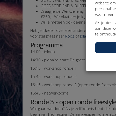
GOED VERDIEND & BUFFER: doneer dan min
website omg
GOED VERDIEND & BUFFER AANGEVULD: don
personalis
Draag je de Werkvereniging een warm har
voor meer i
€250,-. We plaatsen je logo dan op deze p
Wil je meteen ook deelnemer van de Werkv
Als je kiest
aan deze we
Heb je ideeën over een andere manier van bijdra
te onthoude
voorstel graag naar
Roos
of
Jolanda
.
Programma
14:00 - inloop
14:30 - plenaire start: De grote ‘Wie is de Mod
15:15 - workshop ronde 1
15:45 - workshop ronde 2
16:15 - workshop ronde 3 (open ronde freestyl
16:45 - netwerkborrel
Ronde 3 - open ronde freestyl
Wat gaan we doen?
As je zelf kennis hebt die i
begin van het festival. De aanwezigen kunnen d