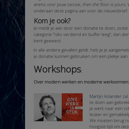
animo voor jouw sessie,
then the floor is yours
.
onderaan deze pagina aan voor de nieuwsbrief. 
Kom je ook?
Je meldt je aan door een donatie te doen, zodat 
categorie "niks verdiend en buffer leeg", dan don
bent geweest.
In alle andere gevallen geldt: heb je je aangeme
je donatie kunnen gebruiken om een plekje aan
Workshops
:
Over modern werken en moderne werkvormen
Martijn Aslander
zal
te doen aan gebrekkig
je werk naar een 
leuker en gemakkel
We moeten terug naa
hoogste tijd om dez