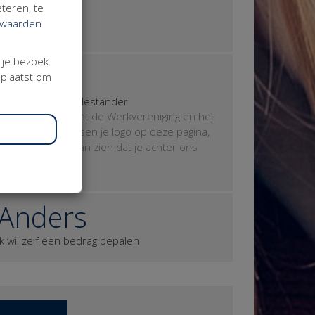
teren, te
iemand anders.
rwaarden
3 donateurs
j je bezoek
€ 250
eplaatst om
Je wordt mini-Medestander
Geweldig, je steunt de Werkvereniging en het
Festival. We plaatsen je logo op deze pagina,
zodat iedereen kan zien dat je achter ons
staat.
Anders
Ik wil zelf een bedrag bepalen