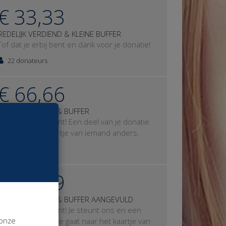
€ 33,33
REDELIJK VERDIEND & KLEINE BUFFER
Tof dat je erbij bent en dank voor je donatie!
22 donateurs
€ 66,66
GOED VERDIEND & BUFFER
Tof dat je erbij bent! Een deel van je donatie
gaat naar het kaartje van iemand anders.
6 donateurs
€ 99,99
GOED VERDIEND & BUFFER AANGEVULD
Tof dat je erbij bent! Je steunt ons en een
 onze
deel van je donatie gaat naar het kaartje van