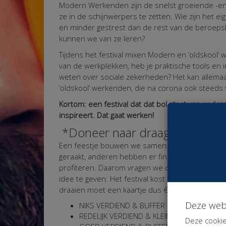
Modern Werkenden zijn de snelst groeiende -en
ze in de schijnwerpers te zetten. Wie zijn het eig
en minder gestrest dan de rest van de beroeps
kunnen we van ze leren?
Tijdens het festival mixen Modern en ‘oldskool’ w
van de werkplekken, heb je praktische tools en 
weten over sociale zekerheden? Het kan allemaa
‘oldskool’ werkenden, die na corona ook steeds 
Kortom: een festival dat dat bol staat van ande
inspireert. Dat gaat werken!
*Doneer naar draagkracht? Wat
Een feestje bouwen we samen. Sommigen van o
geraakt, anderen hebben er financieel weinig 
profiteren. Daarom vragen we om solidair met el
idee te geven: Het festival kost ons € 5.000,- 
draaien moet een kaartje dus € 33,33 per pers
Deze web
NIKS VERDIEND & BUFFER LEEG: je aanwezigh
REDELIJK VERDIEND & KLEINE BUFFER: done
Deze cookie