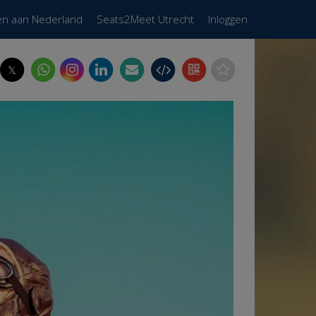
en aan Nederland
Seats2Meet Utrecht
Inloggen
𝕏