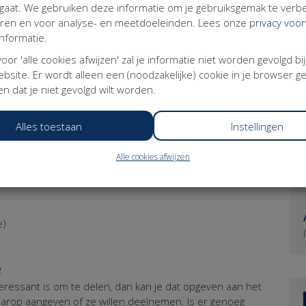
imaal € 66,66
aat. We gebruiken deze informatie om je gebruiksgemak te verbe
eer dan minimaal € 99,99
eren en voor analyse- en meetdoeleinden. Lees onze
privacy voo
t toe en wil je mini-Medestander worden? Doneer dan
nformatie.
agina.
Wil je een factuur, dan komt er BTW bij.
ereniging worden? Wat tof! Kies dan voor die optie.
 voor 'alle cookies afwijzen' zal je informatie niet worden gevolgd bi
bsite. Er wordt alleen een (noodzakelijke) cookie in je browser g
gen, dan zijn we daar heel benieuwd naar. Mail je
n dat je niet gevolgd wilt worden.
Alles toestaan
Instellingen
Alle cookies afwijzen
ern Werkende’ quiz
e)
e
nteressant is om te delen, dan kan je dat opgeven aan het
aarop aangeven of ze willen deelnemen. Is er genoeg