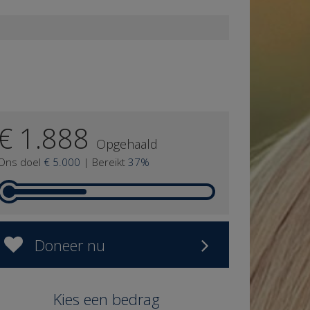
€ 1.888
Opgehaald
Ons doel
€ 5.000
|
Bereikt
37%
Doneer nu
Kies een bedrag