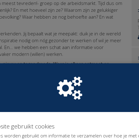
 meest tevreden!- groep op de arbeidsmarkt. Tijd dus om
enlijk?
En met hoeveel zijn ze? Waarom zijn ze gelukkiger
bevolking? Waar hebben ze nog behoefte aan? En wat
erkenden. Jij bepaalt wat je meepakt: duik je in de wereld
inspiratie nodig om nóg gezonder te werken of wil je meer
l. En…
we hebben een schat aan informatie voor
vaker modern (willen) werken.
rs, nieuw en tegendraads. Waar je elkaar ontmoet en
 houdt dat in?
ns zijn onevenredig hard door de coronamaatregelen
van gemerkt en weer anderen hebben juist kunnen
kaar te zijn en te doneren naar draagkracht. Om je een
euro en we verwachten zo’n 150 bezoekers. Om quitte te
oon opleveren.
site gebruikt cookies
eid, kennis & netwerk zijn je kapitaal
er dan minimaal € 33,33
s worden gebruikt om informatie te verzamelen over hoe je met