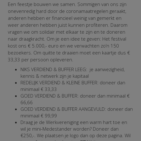
Een feestje bouwen we samen. Sommigen van ons zijn
onevenredig hard door de coronamaatregelen geraakt,
anderen hebben er financieel weinig van gemerkt en
weer anderen hebben juist kunnen profiteren. Daarom
vragen we om solidair met elkaar te zijn en te doneren
naar draagkracht. Om je een idee te geven: Het festival
kost ons € 5.000,- euro en we verwachten zo’n 150
bezoekers. Om quitte te draaien moet een kaartje dus €
33,33 per persoon opleveren.
NIKS VERDIEND & BUFFER LEEG: je aanwezigheid,
kennis & netwerk zijn je kapitaal
REDELIJK VERDIEND & KLEINE BUFFER: doneer dan
minimaal € 33,33
GOED VERDIEND & BUFFER: doneer dan minimaal €
66,66
GOED VERDIEND & BUFFER AANGEVULD: doneer dan
minimaal € 99,99
Draag je de Werkvereniging een warm hart toe en
wil je mini-Medestander worden? Doneer dan
€250,-. We plaatsen je logo dan op deze pagina.
Wil