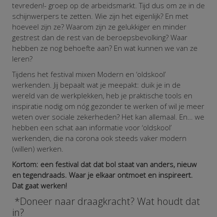
tevreden!- groep op de arbeidsmarkt. Tijd dus om ze in de
schijnwerpers te zetten. Wie zijn het eigenlijk?
En met
hoeveel zijn ze? Waarom zijn ze gelukkiger en minder
gestrest dan de rest van de beroepsbevolking? Waar
hebben ze nog behoefte aan? En wat kunnen we van ze
leren?
Tijdens het festival mixen Modern en ‘oldskool’
werkenden. Jij bepaalt wat je meepakt: duik je in de
wereld van de werkplekken, heb je praktische tools en
inspiratie nodig om nóg gezonder te werken of wil je meer
weten over sociale zekerheden? Het kan allemaal. En…
we
hebben een schat aan informatie voor ‘oldskool’
werkenden, die na corona ook steeds vaker modern
(willen) werken.
Kortom: een festival dat dat bol staat van anders, nieuw
en tegendraads. Waar je elkaar ontmoet en inspireert.
Dat gaat werken!
*Doneer naar draagkracht? Wat houdt dat
in?