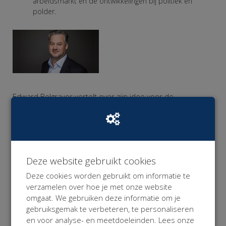
arbeidsmarkt en de ontwikkelingen bij politiek en
polder.
Edward Belgraver vertelt over zijn idee voor de
arbeidsmarkt van morgen: Je hele werkzame leven
verzekerd blijven van inkomen zonder het gelazer van
een complex contract?
Ga ik regelen
.
Deze website gebruikt cookies
Deze cookies worden gebruikt om informatie te
verzamelen over hoe je met onze website
omgaat. We gebruiken deze informatie om je
Ingrid Wong van
Krakeling Communicatie
geeft de
gebruiksgemak te verbeteren, te personaliseren
workshop Macaroni Marketing
en voor analyse- en meetdoeleinden. Lees onze