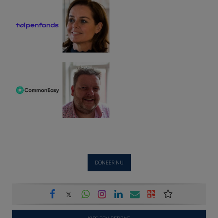
DONEER NU
𝕏