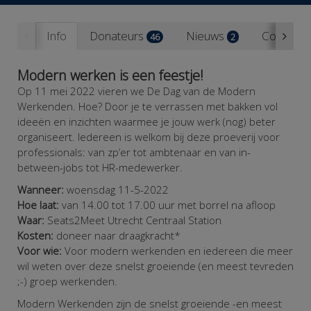
Info
Donateurs
Nieuws
Contact
46
2
Modern werken is een feestje!
Op 11 mei 2022 vieren we De Dag van de Modern
Werkenden. Hoe? Door je te verrassen met bakken vol
ideeën en inzichten waarmee je jouw werk (nog) beter
organiseert. Iedereen is welkom bij deze proeverij voor
professionals: van zp’er tot ambtenaar en van in-
between-jobs tot HR-medewerker.
Wanneer:
woensdag 11-5-2022
Hoe laat:
van 14.00 tot 17.00 uur met borrel na afloop
Waar:
Seats2Meet Utrecht
Centraal Station
Kosten:
doneer naar draagkracht*
Voor wie:
Voor modern werkenden en iedereen die meer
wil weten over deze snelst groeiende (en meest tevreden
;-) groep werkenden.
Modern Werkenden zijn de snelst groeiende -en meest