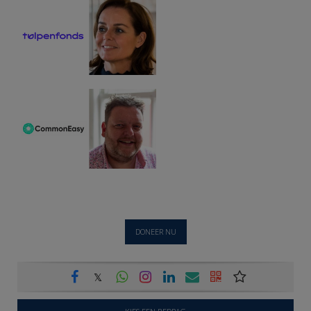
DONEER NU
𝕏