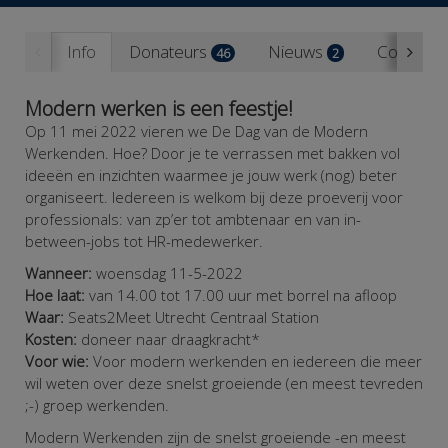
Info
Donateurs
Nieuws
Contact
46
2
Modern werken is een feestje!
Op 11 mei 2022 vieren we De Dag van de Modern
Werkenden. Hoe? Door je te verrassen met bakken vol
ideeën en inzichten waarmee je jouw werk (nog) beter
organiseert. Iedereen is welkom bij deze proeverij voor
professionals: van zp’er tot ambtenaar en van in-
between-jobs tot HR-medewerker.
Wanneer:
woensdag 11-5-2022
Hoe laat:
van 14.00 tot 17.00 uur met borrel na afloop
Waar:
Seats2Meet Utrecht
Centraal Station
Kosten:
doneer naar draagkracht*
Voor wie:
Voor modern werkenden en iedereen die meer
wil weten over deze snelst groeiende (en meest tevreden
;-) groep werkenden.
Modern Werkenden zijn de snelst groeiende -en meest