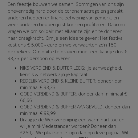
Een feestje bouwen we samen. Sommigen van ons zijn
onevenredig hard door de coronamaatregelen geraakt,
anderen hebben er financieel weinig van gemerkt en
weer anderen hebben juist kunnen profiteren. Daarom
vragen we om solidair met elkaar te zijn en te doneren
naar draagkracht. Om je een idee te geven: Het festival
kost ons € 5.000,- euro en we verwachten zo’n 150
bezoekers. Om quitte te draaien moet een kaartje dus €
33,33 per persoon opleveren.
NIKS VERDIEND & BUFFER LEEG: je aanwezigheid,
kennis & netwerk zijn je kapitaal
REDELIJK VERDIEND & KLEINE BUFFER: doneer dan
minimaal € 33,33
GOED VERDIEND & BUFFER: doneer dan minimaal €
66,66
GOED VERDIEND & BUFFER AANGEVULD: doneer dan
minimaal € 99,99
Draag je de Werkvereniging een warm hart toe en
wil je mini-Medestander worden? Doneer dan
€250,-. We plaatsen je logo dan op deze pagina.
Wil