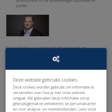
arbeidsmarkt en de ontwikkelingen bij politiek en
polder.
Edward Belgraver vertelt over zijn idee voor de
arbeidsmarkt van morgen: Je hele werkzame leven
verzekerd blijven van inkomen zonder het gelazer van
een complex contract?
Ga ik regelen
.
Deze website gebruikt cookies
Deze cookies worden gebruikt om informatie te
verzamelen over hoe je met onze website
omgaat. We gebruiken deze informatie om je
Ingrid Wong van
Krakeling Communicatie
geeft de
gebruiksgemak te verbeteren, te personaliseren
workshop Macaroni Marketing
en voor analyse- en meetdoeleinden. Lees onze