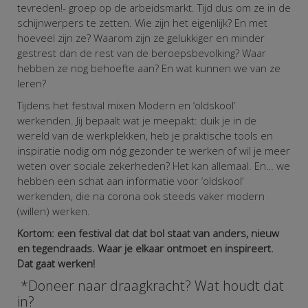
tevreden!- groep op de arbeidsmarkt. Tijd dus om ze in de
schijnwerpers te zetten. Wie zijn het eigenlijk?
En met
hoeveel zijn ze? Waarom zijn ze gelukkiger en minder
gestrest dan de rest van de beroepsbevolking? Waar
hebben ze nog behoefte aan? En wat kunnen we van ze
leren?
Tijdens het festival mixen Modern en ‘oldskool’
werkenden. Jij bepaalt wat je meepakt: duik je in de
wereld van de werkplekken, heb je praktische tools en
inspiratie nodig om nóg gezonder te werken of wil je meer
weten over sociale zekerheden? Het kan allemaal. En…
we
hebben een schat aan informatie voor ‘oldskool’
werkenden, die na corona ook steeds vaker modern
(willen) werken.
Kortom: een festival dat dat bol staat van anders, nieuw
en tegendraads. Waar je elkaar ontmoet en inspireert.
Dat gaat werken!
*Doneer naar draagkracht? Wat houdt dat
in?