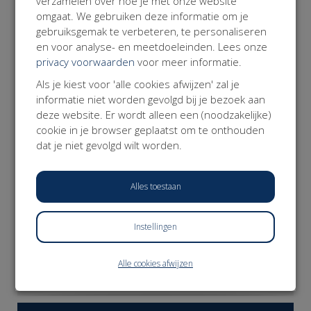
verzamelen over hoe je met onze website
Over de Werkvereniging
omgaat. We gebruiken deze informatie om je
De Werkvereniging is het belangenplatform voor Modern
gebruiksgemak te verbeteren, te personaliseren
Werkenden; professionals die zelfstandig werken. De
en voor analyse- en meetdoeleinden. Lees onze
Werkvereniging zet zich in voor een fundamentele
privacy voorwaarden
voor meer informatie.
hervorming van de arbeidsmarkt en het sociale stelsel.
Missie: alle werkenden weten zich verzekerd van dezelfde
Als je kiest voor 'alle cookies afwijzen' zal je
basis aan zekerheden die meebewegen met hun leven,
informatie niet worden gevolgd bij je bezoek aan
hun werk en de keuzes die ze daarin maken.
deze website. Er wordt alleen een (noodzakelijke)
www.werkvereniging.nl
cookie in je browser geplaatst om te onthouden
dat je niet gevolgd wilt worden.
Alles toestaan
Instellingen
DONEER NU
Alle cookies afwijzen
𝕏