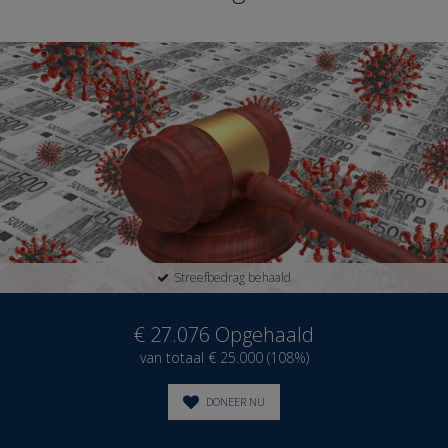
Streefbedrag behaald
€ 27.076
Opgehaald
van totaal € 25.000 (108%)
DONEER NU