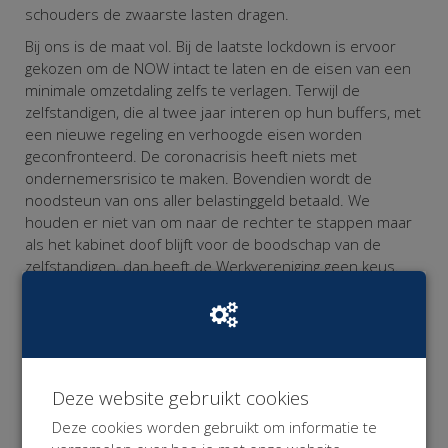
schouders de zwaarste lasten dragen.
Bij ons is de maat vol. Bij de laatste lockdown is ervoor
gekozen om de NOW intact te laten en de eisen van een
minimale omzetdaling zelfs te verlagen. Terwijl de
zelfstandigen, die al twee jaar interen op hun buffers, met
een nieuwe regeling en verhoogde eisen worden
geconfronteerd. De coronacrisis heeft niets met
ondernemersrisico te maken. Bovendien wordt de
noodsteun van ons aller belastinggeld betaald. We
houden er niet van om naar de rechter te stappen maar
als het kabinet doof blijft voor de boodschap van de
zelfstandigen, dan heeft de Werkvereniging geen keus.
Wij gunnen alle werkenden die getroffen worden door de
Corona Maatregelen gepaste en proportionele
noodsteun want alleen SAMEN komen we uit deze crisis!
Omdat de Werkvereniging niet over de financiële
Deze website gebruikt cookies
middelen beschikt om deze rechtszaak te bekostigen,
hebben we deze
crowd funding campagne
opgezet.
Deze cookies worden gebruikt om informatie te