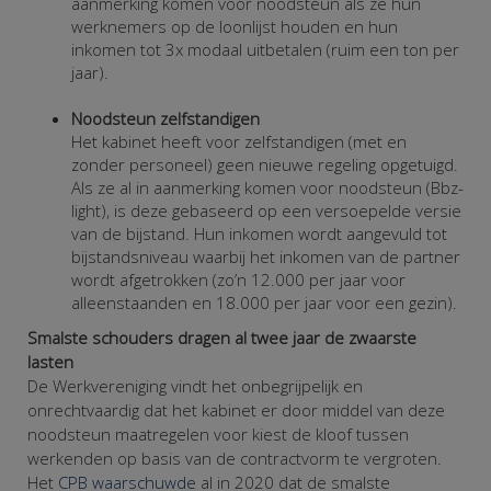
aanmerking komen voor noodsteun als ze hun
werknemers op de loonlijst houden en hun
inkomen tot 3x modaal uitbetalen (ruim een ton per
jaar).
Noodsteun zelfstandigen
Het kabinet heeft voor zelfstandigen (met en
zonder personeel) geen nieuwe regeling opgetuigd.
Als ze al in aanmerking komen voor noodsteun (Bbz-
light), is deze gebaseerd op een versoepelde versie
van de bijstand. Hun inkomen wordt aangevuld tot
bijstandsniveau waarbij het inkomen van de partner
wordt afgetrokken (zo’n 12.000 per jaar voor
alleenstaanden en 18.000 per jaar voor een gezin).
Smalste schouders dragen al twee jaar de zwaarste
lasten
De Werkvereniging vindt het onbegrijpelijk en
onrechtvaardig dat het kabinet er door middel van deze
noodsteun maatregelen voor kiest de kloof tussen
werkenden op basis van de contractvorm te vergroten.
Het
CPB waarschuwde
al in 2020 dat de smalste