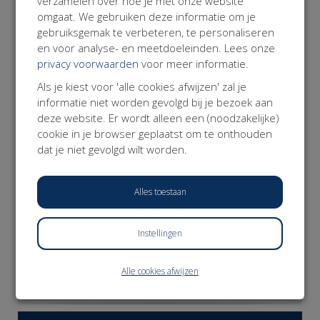
verzamelen over hoe je met onze website
Over de Werkvereniging
omgaat. We gebruiken deze informatie om je
De Werkvereniging is het belangenplatform voor Modern
gebruiksgemak te verbeteren, te personaliseren
Werkenden; professionals die zelfstandig werken. De
en voor analyse- en meetdoeleinden. Lees onze
Werkvereniging zet zich in voor een fundamentele
privacy voorwaarden
voor meer informatie.
hervorming van de arbeidsmarkt en het sociale stelsel.
Missie: alle werkenden weten zich verzekerd van dezelfde
Als je kiest voor 'alle cookies afwijzen' zal je
basis aan zekerheden die meebewegen met hun leven,
informatie niet worden gevolgd bij je bezoek aan
hun werk en de keuzes die ze daarin maken.
deze website. Er wordt alleen een (noodzakelijke)
www.werkvereniging.nl
cookie in je browser geplaatst om te onthouden
dat je niet gevolgd wilt worden.
Alles toestaan
Instellingen
DONEER NU
Alle cookies afwijzen
𝕏