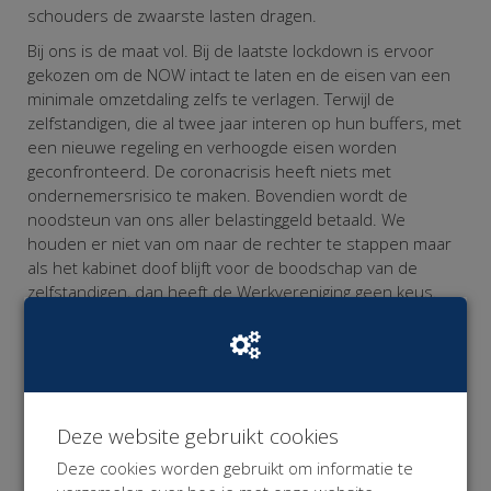
schouders de zwaarste lasten dragen.
Bij ons is de maat vol. Bij de laatste lockdown is ervoor
gekozen om de NOW intact te laten en de eisen van een
minimale omzetdaling zelfs te verlagen. Terwijl de
zelfstandigen, die al twee jaar interen op hun buffers, met
een nieuwe regeling en verhoogde eisen worden
geconfronteerd. De coronacrisis heeft niets met
ondernemersrisico te maken. Bovendien wordt de
noodsteun van ons aller belastinggeld betaald. We
houden er niet van om naar de rechter te stappen maar
als het kabinet doof blijft voor de boodschap van de
zelfstandigen, dan heeft de Werkvereniging geen keus.
Wij gunnen alle werkenden die getroffen worden door de
Corona Maatregelen gepaste en proportionele
noodsteun want alleen SAMEN komen we uit deze crisis!
Omdat de Werkvereniging niet over de financiële
Deze website gebruikt cookies
middelen beschikt om deze rechtszaak te bekostigen,
hebben we deze
crowd funding campagne
opgezet.
Deze cookies worden gebruikt om informatie te