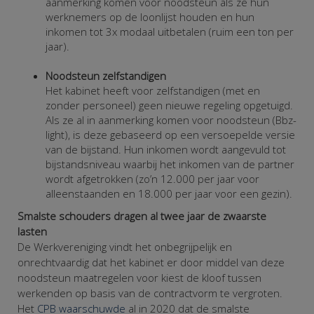
aanmerking komen voor noodsteun als ze hun
werknemers op de loonlijst houden en hun
inkomen tot 3x modaal uitbetalen (ruim een ton per
jaar).
Noodsteun zelfstandigen
Het kabinet heeft voor zelfstandigen (met en
zonder personeel) geen nieuwe regeling opgetuigd.
Als ze al in aanmerking komen voor noodsteun (Bbz-
light), is deze gebaseerd op een versoepelde versie
van de bijstand. Hun inkomen wordt aangevuld tot
bijstandsniveau waarbij het inkomen van de partner
wordt afgetrokken (zo’n 12.000 per jaar voor
alleenstaanden en 18.000 per jaar voor een gezin).
Smalste schouders dragen al twee jaar de zwaarste
lasten
De Werkvereniging vindt het onbegrijpelijk en
onrechtvaardig dat het kabinet er door middel van deze
noodsteun maatregelen voor kiest de kloof tussen
werkenden op basis van de contractvorm te vergroten.
Het
CPB waarschuwde
al in 2020 dat de smalste