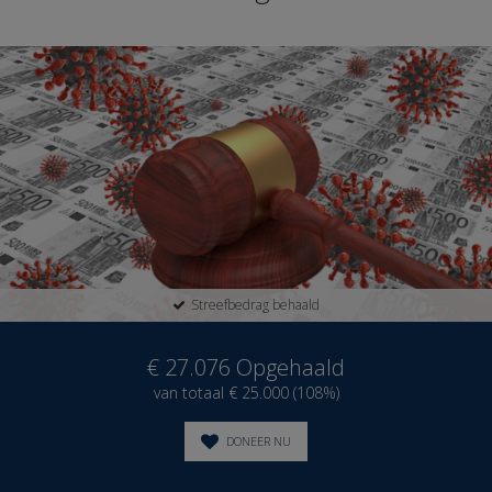
Streefbedrag behaald
€ 27.076
Opgehaald
van totaal € 25.000 (108%)
DONEER NU