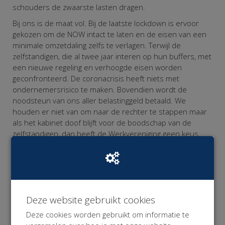
schouders de zwaarste lasten dragen.
Bij ons is de maat vol. Bij de laatste lockdown is ervoor
gekozen om de NOW intact te laten en de eisen van een
minimale omzetdaling zelfs te verlagen. Terwijl de
zelfstandigen, die al twee jaar interen op hun buffers, met
een nieuwe regeling en verhoogde eisen worden
geconfronteerd. De coronacrisis heeft niets met
ondernemersrisico te maken. Bovendien wordt de
noodsteun van ons aller belastinggeld betaald. We
houden er niet van om naar de rechter te stappen maar
als het kabinet doof blijft voor de boodschap van de
zelfstandigen, dan heeft de Werkvereniging geen keus.
Wij gunnen alle werkenden die getroffen worden door de
Corona Maatregelen gepaste en proportionele
noodsteun want alleen SAMEN komen we uit deze crisis!
Omdat de Werkvereniging niet over de financiële
Deze website gebruikt cookies
middelen beschikt om deze rechtszaak te bekostigen,
hebben we deze
crowd funding campagne
opgezet.
Deze cookies worden gebruikt om informatie te