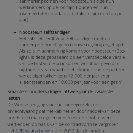
aanmerking komen voor noodsteun als ze hun
werknemers op de loonlijst houden en hun
inkomen tot 3x modaal uitbetalen (ruim een ton per
jaar).
Noodsteun zelfstandigen
Het kabinet heeft voor zelfstandigen (met en
zonder personeel) geen nieuwe regeling opgetuigd.
Als ze al in aanmerking komen voor noodsteun (Bbz-
light), is deze gebaseerd op een versoepelde versie
van de bijstand. Hun inkomen wordt aangevuld tot
bijstandsniveau waarbij het inkomen van de partner
wordt afgetrokken (zo’n 12.000 per jaar voor
alleenstaanden en 18.000 per jaar voor een gezin).
Smalste schouders dragen al twee jaar de zwaarste
lasten
De Werkvereniging vindt het onbegrijpelijk en
onrechtvaardig dat het kabinet er door middel van deze
noodsteun maatregelen voor kiest de kloof tussen
werkenden op basis van de contractvorm te vergroten.
Het
CPB waarschuwde
al in 2020 dat de smalste