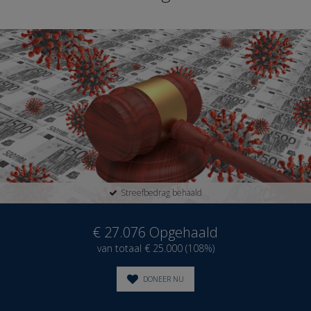
Streefbedrag behaald
€ 27.076
Opgehaald
van totaal € 25.000 (108%)
DONEER NU