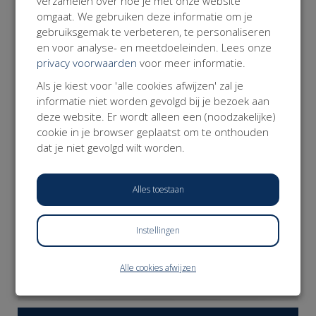
verzamelen over hoe je met onze website
Over de Werkvereniging
omgaat. We gebruiken deze informatie om je
De Werkvereniging is het belangenplatform voor Modern
gebruiksgemak te verbeteren, te personaliseren
Werkenden; professionals die zelfstandig werken. De
en voor analyse- en meetdoeleinden. Lees onze
Werkvereniging zet zich in voor een fundamentele
privacy voorwaarden
voor meer informatie.
hervorming van de arbeidsmarkt en het sociale stelsel.
Missie: alle werkenden weten zich verzekerd van dezelfde
Als je kiest voor 'alle cookies afwijzen' zal je
basis aan zekerheden die meebewegen met hun leven,
informatie niet worden gevolgd bij je bezoek aan
hun werk en de keuzes die ze daarin maken.
deze website. Er wordt alleen een (noodzakelijke)
www.werkvereniging.nl
cookie in je browser geplaatst om te onthouden
dat je niet gevolgd wilt worden.
Alles toestaan
Instellingen
DONEER NU
Alle cookies afwijzen
𝕏