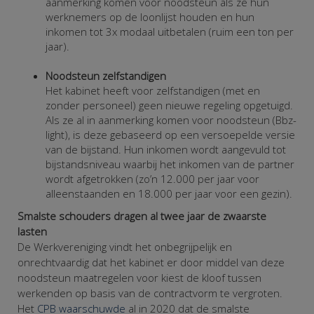
aanmerking komen voor noodsteun als ze hun
werknemers op de loonlijst houden en hun
inkomen tot 3x modaal uitbetalen (ruim een ton per
jaar).
Noodsteun zelfstandigen
Het kabinet heeft voor zelfstandigen (met en
zonder personeel) geen nieuwe regeling opgetuigd.
Als ze al in aanmerking komen voor noodsteun (Bbz-
light), is deze gebaseerd op een versoepelde versie
van de bijstand. Hun inkomen wordt aangevuld tot
bijstandsniveau waarbij het inkomen van de partner
wordt afgetrokken (zo’n 12.000 per jaar voor
alleenstaanden en 18.000 per jaar voor een gezin).
Smalste schouders dragen al twee jaar de zwaarste
lasten
De Werkvereniging vindt het onbegrijpelijk en
onrechtvaardig dat het kabinet er door middel van deze
noodsteun maatregelen voor kiest de kloof tussen
werkenden op basis van de contractvorm te vergroten.
Het
CPB waarschuwde
al in 2020 dat de smalste