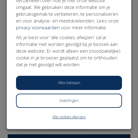
verzamelen over hoe je met onze website
Over de Werkvereniging
omgaat. We gebruiken deze informatie om je
De Werkvereniging is het belangenplatform voor Modern
gebruiksgemak te verbeteren, te personaliseren
Werkenden; professionals die zelfstandig werken. De
en voor analyse- en meetdoeleinden. Lees onze
Werkvereniging zet zich in voor een fundamentele
privacy voorwaarden
voor meer informatie.
hervorming van de arbeidsmarkt en het sociale stelsel.
Missie: alle werkenden weten zich verzekerd van dezelfde
Als je kiest voor 'alle cookies afwijzen' zal je
basis aan zekerheden die meebewegen met hun leven,
informatie niet worden gevolgd bij je bezoek aan
hun werk en de keuzes die ze daarin maken.
deze website. Er wordt alleen een (noodzakelijke)
www.werkvereniging.nl
cookie in je browser geplaatst om te onthouden
dat je niet gevolgd wilt worden.
Alles toestaan
Instellingen
DONEER NU
Alle cookies afwijzen
𝕏