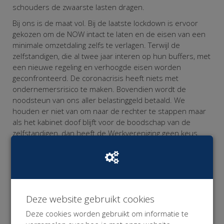
schouders de zwaarste lasten dragen.
Bij ons is de maat vol. Bij de laatste lockdown is ervoor
gekozen om de NOW intact te laten en de eisen van een
minimale omzetdaling zelfs te verlagen. Terwijl de
zelfstandigen, die al twee jaar interen op hun buffers, met
een nieuwe regeling en verhoogde eisen worden
geconfronteerd. De coronacrisis heeft niets met
ondernemersrisico te maken. Bovendien wordt de
noodsteun van ons aller belastinggeld betaald. We
houden er niet van om naar de rechter te stappen maar
als het kabinet doof blijft voor de boodschap van de
zelfstandigen, dan heeft de Werkvereniging geen keus.
Wij gunnen alle werkenden die getroffen worden door de
Corona Maatregelen gepaste en proportionele
noodsteun want alleen SAMEN komen we uit deze crisis!
Omdat de Werkvereniging niet over de financiële
Deze website gebruikt cookies
middelen beschikt om deze rechtszaak te bekostigen,
hebben we deze
crowd funding campagne
opgezet.
Deze cookies worden gebruikt om informatie te