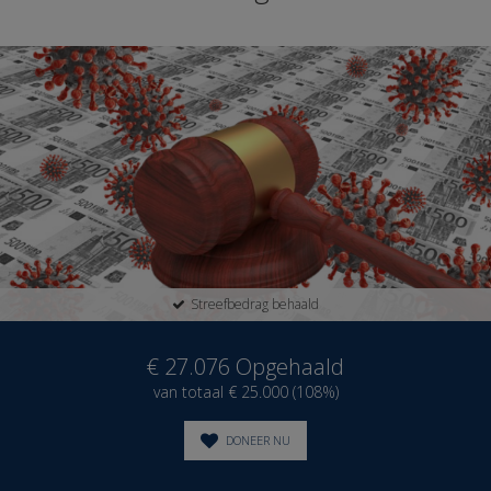
Streefbedrag behaald
€ 27.076
Opgehaald
van totaal € 25.000 (108%)
DONEER NU