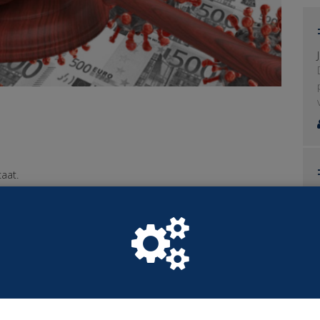
aat.
 die worden getroffen door de corona maatregel.
onacrisis krijgen hun inkomen aangevuld tot maximaal
nkomen wordt gegarandeerd tot 3x modaal. Dit is
ernemersrisico is en de noodsteun van ons aller
et begin van de coronacrisis een nieuwe regeling op te
n aanmerking komen voor noodsteun als ze hun