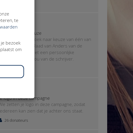
81 donateurs
 onze
€ 75
teren, te
rwaarden
Een boek naar keuze
Je ontvangt een boek naar keuze van één van
j je bezoek
de leden van de Raad van Anders van de
eplaatst om
Werkvereniging met een persoonlijke
boodschap voor jou van de schrijver.
21 donateurs
€ 100
Je logo in deze campagne
We zetten je logo in deze campagne, zodat
iedereen kan zien dat je achter ons staat.
26 donateurs