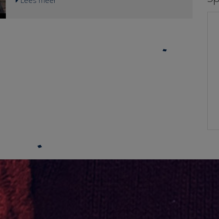
Lees meer
ises opvangen en ervoor zorgen dat de economie snel
steun van de Werkvereniging, hadden
e worden gezien. Zeker op het moment dat er zich een
aangespannen tegen de Staat omdat de verdeling
as. Dan is het extra teleurstellend dat de
van de corona-noodsteun wat ons betreft
n en waardering van de staat hoeven te rekenen.
oneerlijk en onrechtmatig is. De rechtsvraag luidt:
 omdat de Commissie Borstlap in januari 2020
Mocht de Staat zijn burgers ongelijk behandelen
, vooral bij een crisis, veel risico loopt en dat de
bij het nemen van compensatiemaatregelen voor
n om te voorkomen dat de kloof niet nog verder
de gevolgen van corona, erkennende dat burger
 gedaan en nu oordeelt de rechter dat het rechtvaardig
noch bedrijf zich tegen de gevolgen van corona
e zwaarste lasten te laten dragen met als argument
en de bestrijding daarvan kon voorbereiden?Ons
 is een argumentatie waar mijn kinderen bij mij niet
standpunt is duidelijk, nee dat mocht de Staat
eten dat: Het verder bepalen wat nu het verschil is
niet. Ter verduidelijking: Als we de zzp’er
nemer. Wanneer die juist als anders gezien moeten
gelijkstellen aan een werknemer, beide leveren
vraagstuk vindt en niet aan de rechter. Dit is wat ons
arbeid en leven daarvan, dan moest de zzp’er het
rm van machtsuitoefening door de overheid "is
doen met steun op bijstandsniveau en werd het
n de overheid gaat dan ook over de rechtmatigheid,
inkomen van de partner getoetst. De werknemer
 van overheidsmaatregelen voor burgers. En justitie
kreeg “gewoon” het salaris doorbetaald, dankzij
r als daarom gevraagd wordt. Denk bijvoorbeeld aan
de NOW-regeling, ook als de werknemer werkloos
15. Maar hetzelfde geldt voor alle zaken omtrent
thuis zat. Als we de zzp’er gelijkstellen aan een
ffende het milieu of de Deliveroo uitspraak m.b.t.
onderneming, beide werken voor eigen rekening
len horen aan bepaalde criteria te voldoen waaronder
en risico, dan werd bij de zzp’er de factor arbeid
e gevallen gelijk behandeld worden. De vraag is dus
(zijn inkomsten) niet gecompenseerd, alleen,
en gelijk behandeld moeten worden, maar of corona, als
onder voorwaarden, de vaste lasten. Bij een