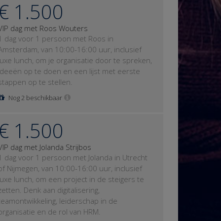
€ 1.500
VIP dag met Roos Wouters
1 dag voor 1 persoon met Roos in
Amsterdam, van 10:00-16:00 uur, inclusief
luxe lunch, om je organisatie door te spreken,
ideeën op te doen en een lijst met eerste
stappen op te stellen.
Nog 2 beschikbaar
€ 1.500
VIP dag met Jolanda Strijbos
1 dag voor 1 persoon met Jolanda in Utrecht
of Nijmegen, van 10:00-16:00 uur, inclusief
luxe lunch, om een project in de steigers te
zetten. Denk aan digitalisering,
teamontwikkeling, leiderschap in de
organisatie en de rol van HRM.