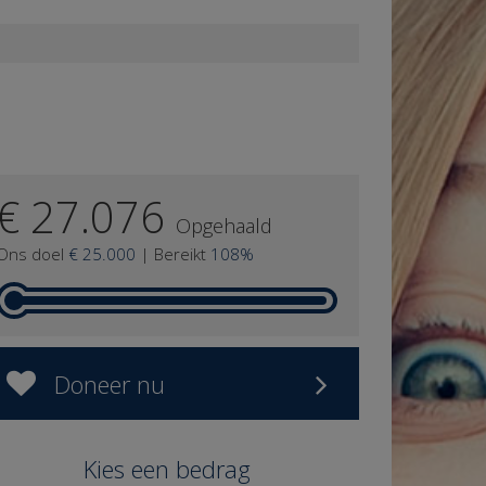
€ 27.076
Opgehaald
Ons doel
€ 25.000
|
Bereikt
108%
Doneer nu
Kies een bedrag