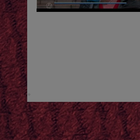
zelfstandigen de hardste klappen tijdens cr
weer opveert, lijkt de waarde hiervan niet t
crisis voordoet waar niemand op voorbereid w
zelfstandigen ook dan niet op wat meer steu
Onbegrijpelijk vinden wij deze uitspraak ook
concludeerde dat zzp’ers een groep vormen die
overheid er aandacht voor zou moeten hebbe
groeit. Helaas heeft de staat hier niets mee
is om de mensen met de zwakste schouders d
dat ze toch al ongelijk behandeld werden. Het
mee weg zouden komen. Ook laat de rechter w
tussen de positie van de zzp’ers en de werk
worden en wanneer als gelijken, een politiek 
betreft ook weer een zwak argument. Elke vo
politiek". Het gros van de civiele zaken tege
billijkheid en zorgvuldigheid van de gevolgen
moet en doet(!) daar dan ook uitspraken ove
de spraakmakende Urgenda klimaatzaak uit 20
vergunningen, bestemmingsplannen, etc. betre
het arbeidsrecht. Alle bestuurlijke maatrege
de grondwet die bepaalt dat burgers in gelijk
niet of zzp’ers en werknemers in alle gevall