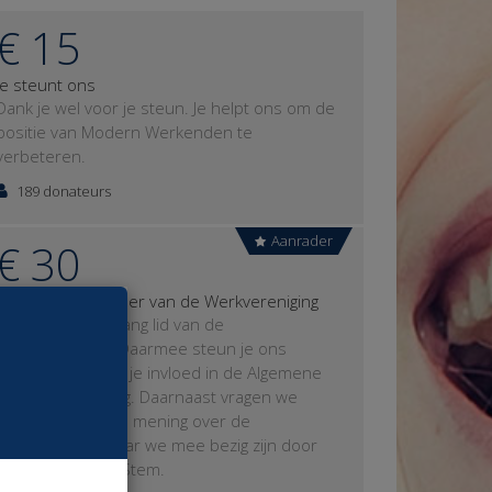
€ 15
Je steunt ons
Dank je wel voor je steun. Je helpt ons om de
positie van Modern Werkenden te
verbeteren.
189 donateurs
Aanrader
€ 30
Je wordt deelnemer van de Werkvereniging
Je bent een jaar lang lid van de
Werkvereniging. Daarmee steun je ons
financieel en heb je invloed in de Algemene
Ledenvergadering. Daarnaast vragen we
regelmatig naar je mening over de
onderwerpen waar we mee bezig zijn door
middel van Jouw Stem.