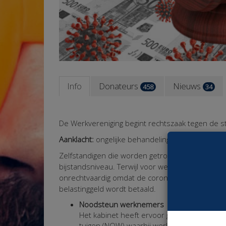
Info
Donateurs
Nieuws
458
34
De Werkvereniging begint rechtszaak tegen de st
Aanklacht:
ongelijke behandeling van werkenden
Zelfstandigen die worden getroffen door de cor
bijstandsniveau. Terwijl voor werknemers hun i
onrechtvaardig omdat de coronacrisis geen ond
belastinggeld wordt betaald.
Noodsteun werknemers
Het kabinet heeft ervoor gekozen om aan h
tuigen (NOW) waarbij werkgevers alleen i