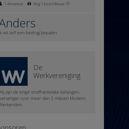
1 donateur
Nog 1 beschikbaar
Anders
Ik wil zelf een bedrag bepalen
De
Werkvereniging
Wij zijn de enige onafhankelijke belangen-
behartiger voor meer dan 3 miljoen Modern
Werkenden.
ponsoren