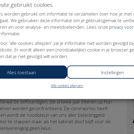
site gebruikt cookies
 inkomen tot 3x modaal uitbetalen (ruim een ton per
s worden gebruikt om informatie te verzamelen over hoe je met
aat. We gebruiken deze informatie om je gebruiksgemak te verbe
eren en voor analyse- en meetdoeleinden. Lees onze
privacy voo
 en zonder personeel) geen nieuwe regeling opgetuigd.
nformatie.
teun (Bbz-light), is deze gebaseerd op een versoepelde
 voor 'alle cookies afwijzen' zal je informatie niet worden gevolgd bi
 aangevuld tot bijstandsniveau waarbij het inkomen van
bsite. Er wordt alleen een (noodzakelijke) cookie in je browser g
 per jaar voor alleenstaanden en 18.000 per jaar voor
n dat je niet gevolgd wilt worden.
ste lasten
Alles toestaan
Instellingen
nrechtvaardig dat het kabinet er door middel van deze
sen werkenden op basis van de contractvorm te
 de smalste schouders de zwaarste lasten dragen.
Alle cookies afwijzen
is ervoor gekozen om de NOW intact te laten en de eisen
erwijl de zelfstandigen, die al twee jaar interen op hun
 eisen worden geconfronteerd. De coronacrisis heeft
en wordt de noodsteun van ons aller belastinggeld
er te stappen maar als het kabinet doof blijft voor de
 Werkvereniging geen keus.