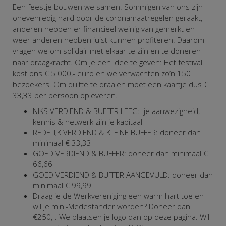
Een feestje bouwen we samen. Sommigen van ons zijn
onevenredig hard door de coronamaatregelen geraakt,
anderen hebben er financieel weinig van gemerkt en
weer anderen hebben juist kunnen profiteren. Daarom
vragen we om solidair met elkaar te zijn en te doneren
naar draagkracht. Om je een idee te geven: Het festival
kost ons € 5.000,- euro en we verwachten zo’n 150
bezoekers. Om quitte te draaien moet een kaartje dus €
33,33 per persoon opleveren.
NIKS VERDIEND & BUFFER LEEG: je aanwezigheid,
kennis & netwerk zijn je kapitaal
REDELIJK VERDIEND & KLEINE BUFFER: doneer dan
minimaal € 33,33
GOED VERDIEND & BUFFER: doneer dan minimaal €
66,66
GOED VERDIEND & BUFFER AANGEVULD: doneer dan
minimaal € 99,99
Draag je de Werkvereniging een warm hart toe en
wil je mini-Medestander worden? Doneer dan
€250,-. We plaatsen je logo dan op deze pagina.
Wil