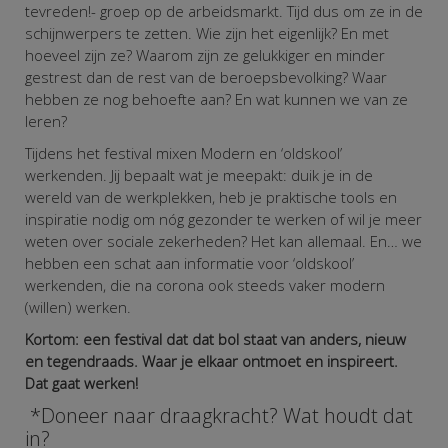
tevreden!- groep op de arbeidsmarkt. Tijd dus om ze in de
schijnwerpers te zetten. Wie zijn het eigenlijk?
En met
hoeveel zijn ze? Waarom zijn ze gelukkiger en minder
gestrest dan de rest van de beroepsbevolking? Waar
hebben ze nog behoefte aan? En wat kunnen we van ze
leren?
Tijdens het festival mixen Modern en ‘oldskool’
werkenden. Jij bepaalt wat je meepakt: duik je in de
wereld van de werkplekken, heb je praktische tools en
inspiratie nodig om nóg gezonder te werken of wil je meer
weten over sociale zekerheden? Het kan allemaal. En…
we
hebben een schat aan informatie voor ‘oldskool’
werkenden, die na corona ook steeds vaker modern
(willen) werken.
Kortom: een festival dat dat bol staat van anders, nieuw
en tegendraads. Waar je elkaar ontmoet en inspireert.
Dat gaat werken!
*Doneer naar draagkracht? Wat houdt dat
in?