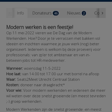
Info
Donateurs
Nieuws
Contact
46
2
Modern werken is een feestje!
Op 11 mei 2022 vieren we De Dag van de Modern
Werkenden. Hoe? Door je te verrassen met bakken vol
ideeën en inzichten waarmee je jouw werk (nog) beter
organiseert. Iedereen is welkom bij deze proeverij voor
professionals: van zp’er tot ambtenaar en van in-
between-jobs tot HR-medewerker.
Wanneer:
woensdag 11-5-2022
Hoe laat:
van 14.00 tot 17.00 uur met borrel na afloop
Waar:
Seats2Meet Utrecht
Centraal Station
Kosten:
doneer naar draagkracht*
Voor wie:
Voor modern werkenden en iedereen die meer
wil weten over deze snelst groeiende (en meest tevreden
;-) groep werkenden.
Modern Werkenden zijn de snelst groeiende -en meest