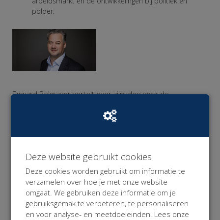
arbeidsmarkt en de ontwikkelingen bij politiek en
polder.
Edward Belgraver vertelt over zijn idee voor de
arbeidsmarkt van morgen: Je hele werkzame leven
verzekerd blijven van inkomen zonder het gelazer van
een complex contract?
Ga ik regelen
.
Deze website gebruikt cookies
Deze cookies worden gebruikt om informatie te
verzamelen over hoe je met onze website
omgaat. We gebruiken deze informatie om je
Ingrid Wong van
Krakeling Communicatie
geeft de
gebruiksgemak te verbeteren, te personaliseren
workshop Macaroni Marketing
en voor analyse- en meetdoeleinden. Lees onze