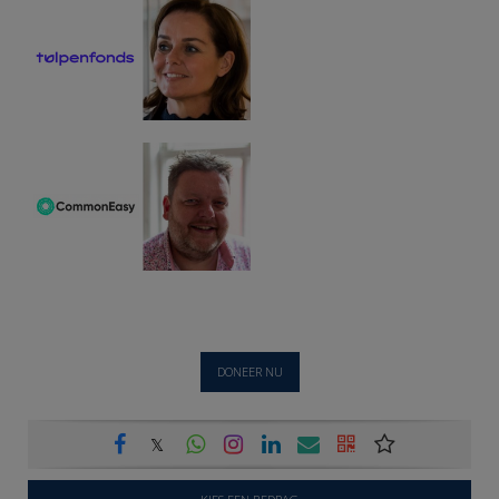
DONEER NU
𝕏