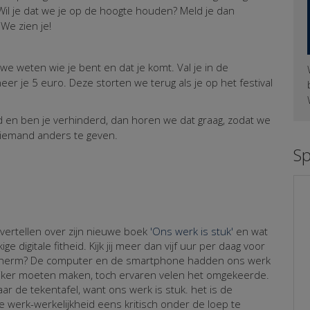
 Wil je dat we je op de hoogte houden? Meld je dan
We zien je!
we weten wie je bent en dat je komt. Val je in de
eer je 5 euro. Deze storten we terug als je op het festival
ld en ben je verhinderd, dan horen we dat graag, zodat we
 iemand anders te geven.
S
:
 vertellen over zijn nieuwe boek
'Ons werk is stuk'
en wat
e digitale fitheid. Kijk jij meer dan vijf uur per daag voor
scherm? De computer en de smartphone hadden ons werk
ijker moeten maken, toch ervaren velen het omgekeerde.
r de tekentafel, want ons werk is stuk. het is de
e werk-werkelijkheid eens kritisch onder de loep te