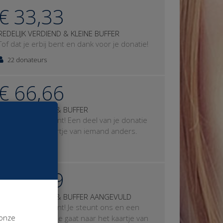
€ 33,33
REDELIJK VERDIEND & KLEINE BUFFER
Tof dat je erbij bent en dank voor je donatie!
22 donateurs
€ 66,66
GOED VERDIEND & BUFFER
Tof dat je erbij bent! Een deel van je donatie
gaat naar het kaartje van iemand anders.
6 donateurs
€ 99,99
GOED VERDIEND & BUFFER AANGEVULD
Tof dat je erbij bent! Je steunt ons en een
 onze
deel van je donatie gaat naar het kaartje van