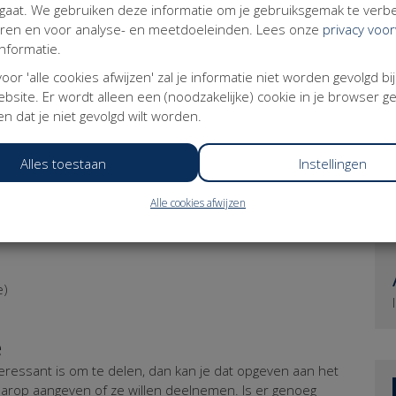
imaal € 66,66
aat. We gebruiken deze informatie om je gebruiksgemak te verbe
eer dan minimaal € 99,99
eren en voor analyse- en meetdoeleinden. Lees onze
privacy voo
t toe en wil je mini-Medestander worden? Doneer dan
nformatie.
agina.
Wil je een factuur, dan komt er BTW bij.
ereniging worden? Wat tof! Kies dan voor die optie.
 voor 'alle cookies afwijzen' zal je informatie niet worden gevolgd bi
bsite. Er wordt alleen een (noodzakelijke) cookie in je browser g
gen, dan zijn we daar heel benieuwd naar. Mail je
n dat je niet gevolgd wilt worden.
Alles toestaan
Instellingen
Alle cookies afwijzen
ern Werkende’ quiz
e)
e
nteressant is om te delen, dan kan je dat opgeven aan het
aarop aangeven of ze willen deelnemen. Is er genoeg