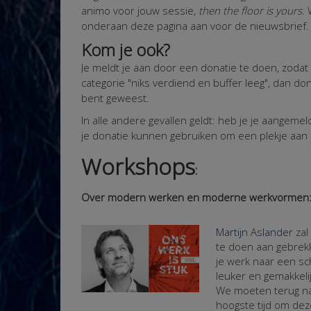
animo voor jouw sessie,
then the floor is yours
.
onderaan deze pagina aan voor de nieuwsbrief. 
Kom je ook?
Je meldt je aan door een donatie te doen, zodat 
categorie "niks verdiend en buffer leeg", dan don
bent geweest.
In alle andere gevallen geldt: heb je je aangeme
je donatie kunnen gebruiken om een plekje aan
Workshops
:
Over modern werken en moderne werkvormen
Martijn Aslander
zal
te doen aan gebrekkig
je werk naar een 
leuker en gemakkel
We moeten terug naa
hoogste tijd om dez