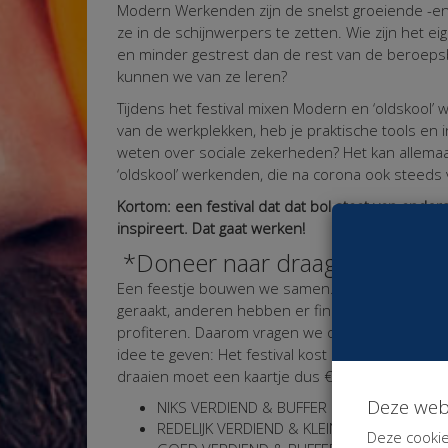
Modern Werkenden zijn de snelst groeiende -en
ze in de schijnwerpers te zetten. Wie zijn het eig
en minder gestrest dan de rest van de beroeps
kunnen we van ze leren?
Tijdens het festival mixen Modern en ‘oldskool’ w
van de werkplekken, heb je praktische tools en 
weten over sociale zekerheden? Het kan allemaa
‘oldskool’ werkenden, die na corona ook steeds 
Kortom: een festival dat dat bol staat van ande
inspireert. Dat gaat werken!
*Doneer naar draagkracht? Wat
Een feestje bouwen we samen. Sommigen van o
geraakt, anderen hebben er financieel weinig 
profiteren. Daarom vragen we om solidair met el
idee te geven: Het festival kost ons € 5.000,- 
draaien moet een kaartje dus € 33,33 per pers
Deze web
NIKS VERDIEND & BUFFER LEEG: je aanwezigh
REDELIJK VERDIEND & KLEINE BUFFER: done
Deze cookie