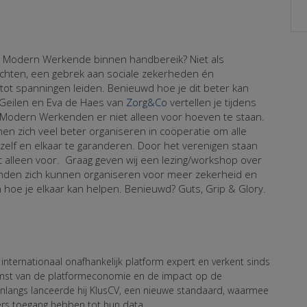
e Modern Werkende binnen handbereik? Niet als
hten, een gebrek aan sociale zekerheden én
 tot spanningen leiden. Benieuwd hoe je dit beter kan
 Geilen en Eva de Haes van
Zorg&Co
vertellen je tijdens
Modern Werkenden er niet alleen voor hoeven te staan.
nen zich veel beter organiseren in coöperatie om alle
zelf en elkaar te garanderen. Door het verenigen staan
et alleen voor. Graag geven wij een lezing/workshop over
den zich kunnen organiseren voor meer zekerheid en
hoe je elkaar kan helpen. Benieuwd? Guts, Grip & Glory.
s internationaal onafhankelijk platform expert en verkent sinds
st van de platformeconomie en de impact op de
nlangs lanceerde hij KlusCV, een nieuwe standaard, waarmee
rs toegang hebben tot hun data.