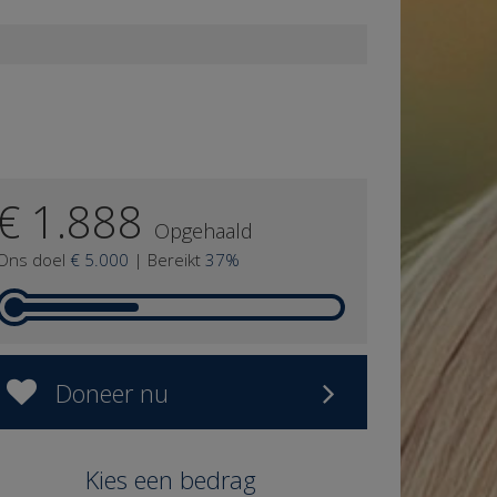
€ 1.888
Opgehaald
Ons doel
€ 5.000
|
Bereikt
37%
Doneer nu
Kies een bedrag