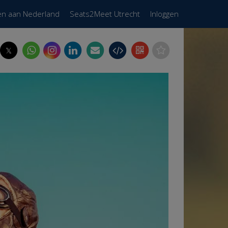
en aan Nederland
Seats2Meet Utrecht
Inloggen
𝕏