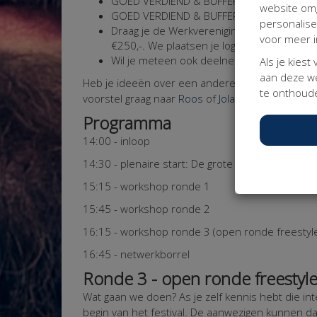
GOED VERDIEND & BUFFER: doneer dan min
website omg
GOED VERDIEND & BUFFER AANGEVULD: don
personalis
Draag je de Werkvereniging een warm har
voor meer i
€250,-. We plaatsen je logo dan op deze p
Wil je meteen ook deelnemer van de Werkv
Als je kiest
aan deze we
Heb je ideeën over een andere manier van bijdra
te onthoude
voorstel graag naar
Roos
of
Jolanda
.
Programma
14:00 - inloop
14:30 - plenaire start: De grote ‘Wie is de Mod
15:15 - workshop ronde 1
15:45 - workshop ronde 2
16:15 - workshop ronde 3 (open ronde freestyl
16:45 - netwerkborrel
Ronde 3 - open ronde freestyl
Wat gaan we doen?
As je zelf kennis hebt die i
begin van het festival. De aanwezigen kunnen d