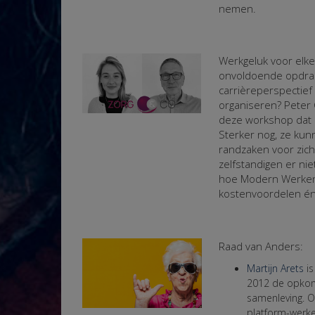
nemen.
Werkgeluk voor elk
onvoldoende opdrac
carrièreperspectief
organiseren? Peter
deze workshop dat 
Sterker nog, ze kun
randzaken voor zich
zelfstandigen er ni
hoe Modern Werken
kostenvoordelen én 
Raad van Anders:
Martijn Arets
i
2012 de opkom
samenleving. O
platform-werke