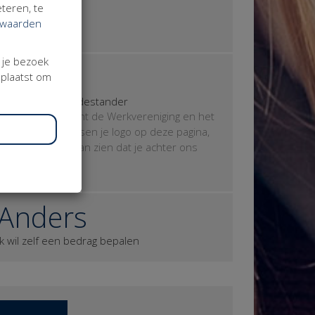
teren, te
iemand anders.
rwaarden
3 donateurs
j je bezoek
€ 250
eplaatst om
Je wordt mini-Medestander
Geweldig, je steunt de Werkvereniging en het
Festival. We plaatsen je logo op deze pagina,
zodat iedereen kan zien dat je achter ons
staat.
Anders
Ik wil zelf een bedrag bepalen