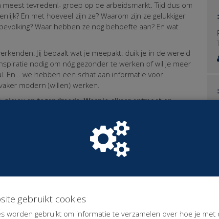
 meest tevreden!- groep op de arbeidsmarkt. Tijd dus om
enlijk?
En met hoeveel zijn ze? Waarom zijn ze gelukkiger
bevolking? Waar hebben ze nog behoefte aan? En wat
erkenden. Jij bepaalt wat je meepakt: duik je in de wereld
inspiratie nodig om nóg gezonder te werken of wil je meer
l. En…
we hebben een schat aan informatie voor
vaker modern (willen) werken.
rs, nieuw en tegendraads. Waar je elkaar ontmoet en
 houdt dat in?
ns zijn onevenredig hard door de coronamaatregelen
van gemerkt en weer anderen hebben juist kunnen
kaar te zijn en te doneren naar draagkracht. Om je een
euro en we verwachten zo’n 150 bezoekers. Om quitte te
oon opleveren.
site gebruikt cookies
eid, kennis & netwerk zijn je kapitaal
er dan minimaal € 33,33
s worden gebruikt om informatie te verzamelen over hoe je met