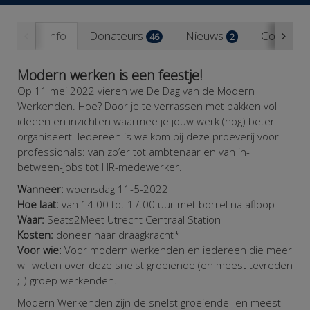
Info
Donateurs
Nieuws
Contact
46
2
Modern werken is een feestje!
Op 11 mei 2022 vieren we De Dag van de Modern
Werkenden. Hoe? Door je te verrassen met bakken vol
ideeën en inzichten waarmee je jouw werk (nog) beter
organiseert. Iedereen is welkom bij deze proeverij voor
professionals: van zp’er tot ambtenaar en van in-
between-jobs tot HR-medewerker.
Wanneer:
woensdag 11-5-2022
Hoe laat:
van 14.00 tot 17.00 uur met borrel na afloop
Waar:
Seats2Meet Utrecht
Centraal Station
Kosten:
doneer naar draagkracht*
Voor wie:
Voor modern werkenden en iedereen die meer
wil weten over deze snelst groeiende (en meest tevreden
;-) groep werkenden.
Modern Werkenden zijn de snelst groeiende -en meest