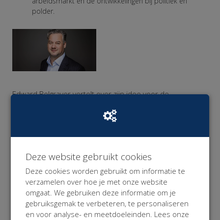
arbeidsmarkt en de ontwikkelingen bij politiek en
polder.
Edward Belgraver vertelt over zijn idee voor de
arbeidsmarkt van morgen: Je hele werkzame leven
verzekerd blijven van inkomen zonder het gelazer van
een complex contract?
Ga ik regelen
.
Deze website gebruikt cookies
Deze cookies worden gebruikt om informatie te
verzamelen over hoe je met onze website
omgaat. We gebruiken deze informatie om je
Ingrid Wong van
Krakeling Communicatie
geeft de
gebruiksgemak te verbeteren, te personaliseren
workshop Macaroni Marketing
en voor analyse- en meetdoeleinden. Lees onze