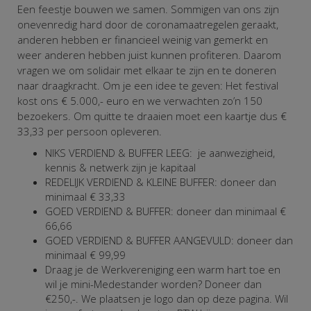
Een feestje bouwen we samen. Sommigen van ons zijn
onevenredig hard door de coronamaatregelen geraakt,
anderen hebben er financieel weinig van gemerkt en
weer anderen hebben juist kunnen profiteren. Daarom
vragen we om solidair met elkaar te zijn en te doneren
naar draagkracht. Om je een idee te geven: Het festival
kost ons € 5.000,- euro en we verwachten zo’n 150
bezoekers. Om quitte te draaien moet een kaartje dus €
33,33 per persoon opleveren.
NIKS VERDIEND & BUFFER LEEG: je aanwezigheid,
kennis & netwerk zijn je kapitaal
REDELIJK VERDIEND & KLEINE BUFFER: doneer dan
minimaal € 33,33
GOED VERDIEND & BUFFER: doneer dan minimaal €
66,66
GOED VERDIEND & BUFFER AANGEVULD: doneer dan
minimaal € 99,99
Draag je de Werkvereniging een warm hart toe en
wil je mini-Medestander worden? Doneer dan
€250,-. We plaatsen je logo dan op deze pagina.
Wil