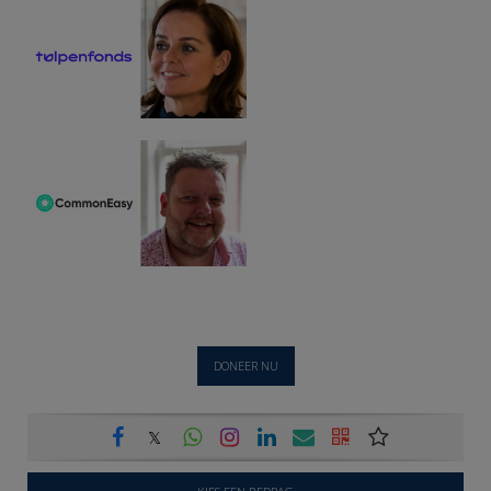
DONEER NU
𝕏