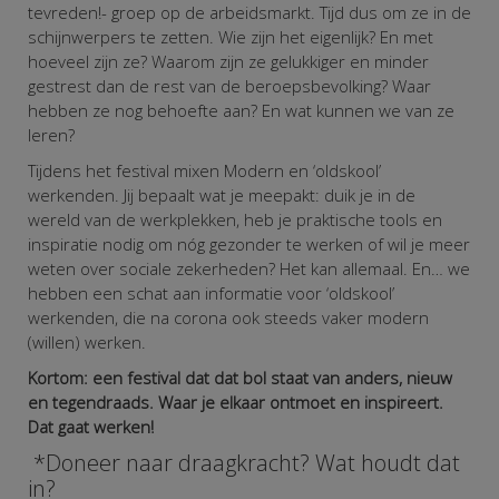
tevreden!- groep op de arbeidsmarkt. Tijd dus om ze in de
schijnwerpers te zetten. Wie zijn het eigenlijk?
En met
hoeveel zijn ze? Waarom zijn ze gelukkiger en minder
gestrest dan de rest van de beroepsbevolking? Waar
hebben ze nog behoefte aan? En wat kunnen we van ze
leren?
Tijdens het festival mixen Modern en ‘oldskool’
werkenden. Jij bepaalt wat je meepakt: duik je in de
wereld van de werkplekken, heb je praktische tools en
inspiratie nodig om nóg gezonder te werken of wil je meer
weten over sociale zekerheden? Het kan allemaal. En…
we
hebben een schat aan informatie voor ‘oldskool’
werkenden, die na corona ook steeds vaker modern
(willen) werken.
Kortom: een festival dat dat bol staat van anders, nieuw
en tegendraads. Waar je elkaar ontmoet en inspireert.
Dat gaat werken!
*Doneer naar draagkracht? Wat houdt dat
in?