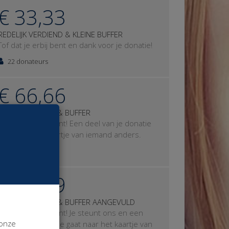
€ 33,33
REDELIJK VERDIEND & KLEINE BUFFER
Tof dat je erbij bent en dank voor je donatie!
22 donateurs
€ 66,66
GOED VERDIEND & BUFFER
Tof dat je erbij bent! Een deel van je donatie
gaat naar het kaartje van iemand anders.
6 donateurs
€ 99,99
GOED VERDIEND & BUFFER AANGEVULD
Tof dat je erbij bent! Je steunt ons en een
 onze
deel van je donatie gaat naar het kaartje van