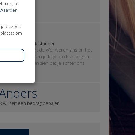
teren, te
iemand anders.
rwaarden
3 donateurs
j je bezoek
€ 250
eplaatst om
Je wordt mini-Medestander
Geweldig, je steunt de Werkvereniging en het
Festival. We plaatsen je logo op deze pagina,
zodat iedereen kan zien dat je achter ons
staat.
Anders
Ik wil zelf een bedrag bepalen