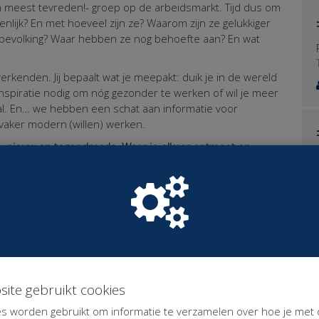
 meest tevreden!- groep op de arbeidsmarkt. Tijd dus om
enlijk?
En met hoeveel zijn ze? Waarom zijn ze gelukkiger
bevolking? Waar hebben ze nog behoefte aan? En wat
erkenden. Jij bepaalt wat je meepakt: duik je in de wereld
inspiratie nodig om nóg gezonder te werken of wil je meer
l. En…
we hebben een schat aan informatie voor
vaker modern (willen) werken.
rs, nieuw en tegendraads. Waar je elkaar ontmoet en
 houdt dat in?
ns zijn onevenredig hard door de coronamaatregelen
van gemerkt en weer anderen hebben juist kunnen
kaar te zijn en te doneren naar draagkracht. Om je een
euro en we verwachten zo’n 150 bezoekers. Om quitte te
oon opleveren.
site gebruikt cookies
eid, kennis & netwerk zijn je kapitaal
er dan minimaal € 33,33
s worden gebruikt om informatie te verzamelen over hoe je met