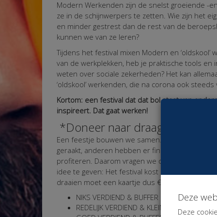
Modern Werkenden zijn de snelst groeiende -en
ze in de schijnwerpers te zetten. Wie zijn het eig
en minder gestrest dan de rest van de beroeps
kunnen we van ze leren?
Tijdens het festival mixen Modern en ‘oldskool’ w
van de werkplekken, heb je praktische tools en 
weten over sociale zekerheden? Het kan allemaa
‘oldskool’ werkenden, die na corona ook steeds 
Kortom: een festival dat dat bol staat van ande
inspireert. Dat gaat werken!
*Doneer naar draagkracht? Wat
Een feestje bouwen we samen. Sommigen van o
geraakt, anderen hebben er financieel weinig 
profiteren. Daarom vragen we om solidair met el
idee te geven: Het festival kost ons € 5.000,- 
draaien moet een kaartje dus € 33,33 per pers
Deze web
NIKS VERDIEND & BUFFER LEEG: je aanwezigh
REDELIJK VERDIEND & KLEINE BUFFER: done
Deze cookie