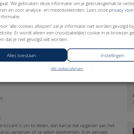
imaal € 66,66
aat. We gebruiken deze informatie om je gebruiksgemak te verbe
eer dan minimaal € 99,99
eren en voor analyse- en meetdoeleinden. Lees onze
privacy voo
t toe en wil je mini-Medestander worden? Doneer dan
nformatie.
agina.
Wil je een factuur, dan komt er BTW bij.
ereniging worden? Wat tof! Kies dan voor die optie.
 voor 'alle cookies afwijzen' zal je informatie niet worden gevolgd bi
bsite. Er wordt alleen een (noodzakelijke) cookie in je browser g
gen, dan zijn we daar heel benieuwd naar. Mail je
n dat je niet gevolgd wilt worden.
Alles toestaan
Instellingen
Alle cookies afwijzen
ern Werkende’ quiz
e)
e
nteressant is om te delen, dan kan je dat opgeven aan het
aarop aangeven of ze willen deelnemen. Is er genoeg