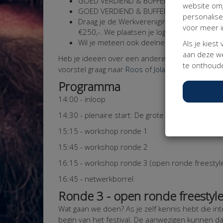
GOED VERDIEND & BUFFER: doneer dan min
website omg
GOED VERDIEND & BUFFER AANGEVULD: don
personalis
Draag je de Werkvereniging een warm har
voor meer i
€250,-. We plaatsen je logo dan op deze p
Wil je meteen ook deelnemer van de Werkv
Als je kiest
aan deze we
Heb je ideeën over een andere manier van bijdra
te onthoude
voorstel graag naar
Roos
of
Jolanda
.
Programma
14:00 - inloop
14:30 - plenaire start: De grote ‘Wie is de Mod
15:15 - workshop ronde 1
15:45 - workshop ronde 2
16:15 - workshop ronde 3 (open ronde freestyl
16:45 - netwerkborrel
Ronde 3 - open ronde freestyl
Wat gaan we doen?
As je zelf kennis hebt die i
begin van het festival. De aanwezigen kunnen d