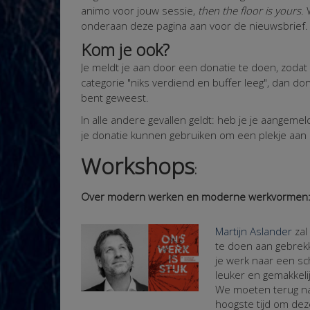
animo voor jouw sessie,
then the floor is yours
.
onderaan deze pagina aan voor de nieuwsbrief. 
Kom je ook?
Je meldt je aan door een donatie te doen, zodat 
categorie "niks verdiend en buffer leeg", dan don
bent geweest.
In alle andere gevallen geldt: heb je je aangeme
je donatie kunnen gebruiken om een plekje aan
Workshops
:
Over modern werken en moderne werkvormen
Martijn Aslander
zal
te doen aan gebrekkig
je werk naar een 
leuker en gemakkel
We moeten terug naa
hoogste tijd om dez