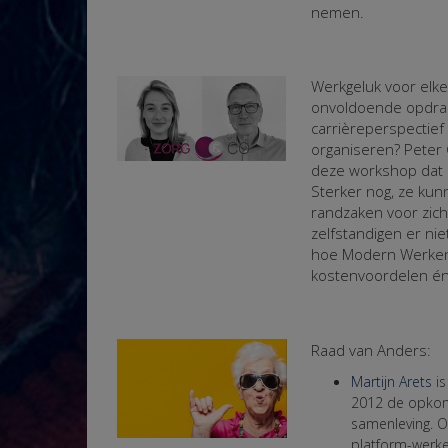
nemen.
Werkgeluk voor elk
onvoldoende opdrac
carrièreperspectief
organiseren? Peter
deze workshop dat 
Sterker nog, ze kun
randzaken voor zich
zelfstandigen er ni
hoe Modern Werken
kostenvoordelen én 
Raad van Anders:
Martijn Arets
i
2012 de opkom
samenleving. O
platform-werke