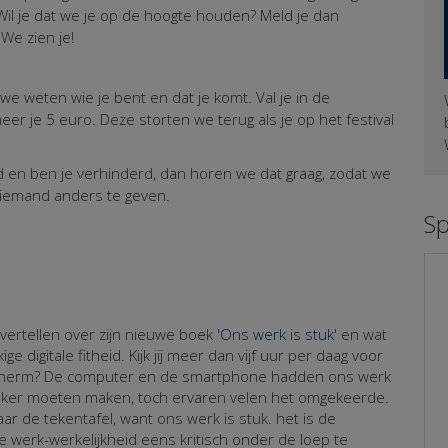
 Wil je dat we je op de hoogte houden? Meld je dan
We zien je!
we weten wie je bent en dat je komt. Val je in de
eer je 5 euro. Deze storten we terug als je op het festival
ld en ben je verhinderd, dan horen we dat graag, zodat we
 iemand anders te geven.
S
:
 vertellen over zijn nieuwe boek
'Ons werk is stuk'
en wat
e digitale fitheid. Kijk jij meer dan vijf uur per daag voor
scherm? De computer en de smartphone hadden ons werk
ijker moeten maken, toch ervaren velen het omgekeerde.
r de tekentafel, want ons werk is stuk. het is de
e werk-werkelijkheid eens kritisch onder de loep te