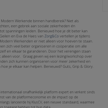
e Modern Werkende binnen handbereik? Niet als
hten, een gebrek aan sociale zekerheden én
 tot spanningen leiden. Benieuwd hoe je dit beter kan
 Geilen en Eva de Haes van
Zorg&Co
vertellen je tijdens
Modern Werkenden er niet alleen voor hoeven te staan.
nen zich veel beter organiseren in coöperatie om alle
zelf en elkaar te garanderen. Door het verenigen staan
et alleen voor. Graag geven wij een lezing/workshop over
den zich kunnen organiseren voor meer zekerheid en
hoe je elkaar kan helpen. Benieuwd? Guts, Grip & Glory.
s internationaal onafhankelijk platform expert en verkent sinds
st van de platformeconomie en de impact op de
nlangs lanceerde hij KlusCV, een nieuwe standaard, waarmee
rs toegang hebben tot hun data.