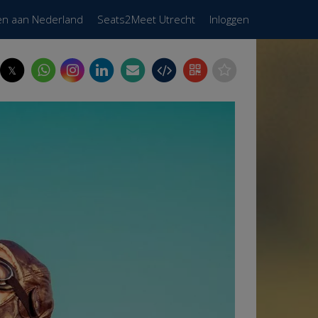
en aan Nederland
Seats2Meet Utrecht
Inloggen
𝕏