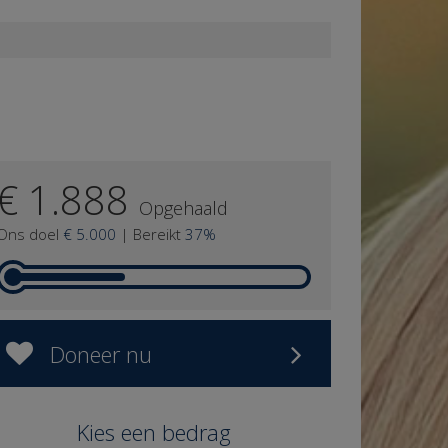
€ 1.888
Opgehaald
Ons doel
€ 5.000
|
Bereikt
37%
Doneer nu
Kies een bedrag