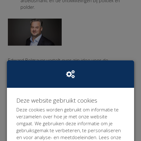
arbeidsmarkt en de ontwikkelingen bij politiek en
polder.
Edward Belgraver vertelt over zijn idee voor de
arbeidsmarkt van morgen: Je hele werkzame leven
verzekerd blijven van inkomen zonder het gelazer van
een complex contract?
Ga ik regelen
.
Deze website gebruikt cookies
Deze cookies worden gebruikt om informatie te
verzamelen over hoe je met onze website
omgaat. We gebruiken deze informatie om je
Ingrid Wong van
Krakeling Communicatie
geeft de
gebruiksgemak te verbeteren, te personaliseren
workshop Macaroni Marketing
en voor analyse- en meetdoeleinden. Lees onze