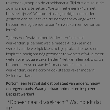
tevreden!- groep op de arbeidsmarkt. Tijd dus om ze in de
schijnwerpers te zetten. Wie zijn het eigenlijk?
En met
hoeveel zijn ze? Waarom zijn ze gelukkiger en minder
gestrest dan de rest van de beroepsbevolking? Waar
hebben ze nog behoefte aan? En wat kunnen we van ze
leren?
Tijdens het festival mixen Modern en ‘oldskool’
werkenden. Jij bepaalt wat je meepakt: duik je in de
wereld van de werkplekken, heb je praktische tools en
inspiratie nodig om nóg gezonder te werken of wil je meer
weten over sociale zekerheden? Het kan allemaal. En…
we
hebben een schat aan informatie voor ‘oldskool’
werkenden, die na corona ook steeds vaker modern
(willen) werken.
Kortom: een festival dat dat bol staat van anders, nieuw
en tegendraads. Waar je elkaar ontmoet en inspireert.
Dat gaat werken!
*Doneer naar draagkracht? Wat houdt dat
in?