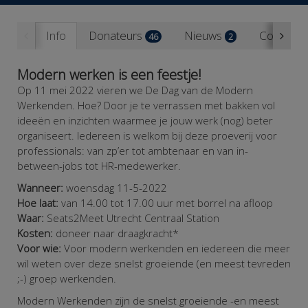
Info
Donateurs
Nieuws
Contact
46
2
Modern werken is een feestje!
Op 11 mei 2022 vieren we De Dag van de Modern
Werkenden. Hoe? Door je te verrassen met bakken vol
ideeën en inzichten waarmee je jouw werk (nog) beter
organiseert. Iedereen is welkom bij deze proeverij voor
professionals: van zp’er tot ambtenaar en van in-
between-jobs tot HR-medewerker.
Wanneer:
woensdag 11-5-2022
Hoe laat:
van 14.00 tot 17.00 uur met borrel na afloop
Waar:
Seats2Meet Utrecht
Centraal Station
Kosten:
doneer naar draagkracht*
Voor wie:
Voor modern werkenden en iedereen die meer
wil weten over deze snelst groeiende (en meest tevreden
;-) groep werkenden.
Modern Werkenden zijn de snelst groeiende -en meest