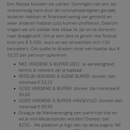
Een feestje bouwen we samen. Sommigen van ons zijn
onevenredig hard door de coronamaatregelen geraakt,
anderen hebben er financieel weinig van gemerkt en
weer anderen hebben juist kunnen profiteren. Daarom
vragen we om solidair met elkaar te zijn en te doneren
naar draagkracht. Om je een idee te geven: Het festival
kost ons € 5.000,- euro en we verwachten zo’n 150
bezoekers. Om quitte te draaien moet een kaartje dus €
33,33 per persoon opleveren.
NIKS VERDIEND & BUFFER LEEG: je aanwezigheid,
kennis & netwerk zijn je kapitaal
REDELIJK VERDIEND & KLEINE BUFFER: doneer dan
minimaal € 33,33
GOED VERDIEND & BUFFER: doneer dan minimaal €
66,66
GOED VERDIEND & BUFFER AANGEVULD: doneer dan
minimaal € 99,99
Draag je de Werkvereniging een warm hart toe en
wil je mini-Medestander worden? Doneer dan
€250,-. We plaatsen je logo dan op deze pagina.
Wil