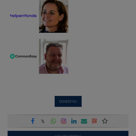
DONEER NU
𝕏