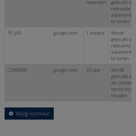
maanden
gebruikt om
relevante
advertentie
te tonen
1P_JAR
.google.com
1 maand
Wordt
gebruikt om
relevante
advertentie
te tonen
CONSENT
.google.com
20 jaar
Wordt
gebruikt om
de consent
versie bij te
houden
Wijzig voorkeur