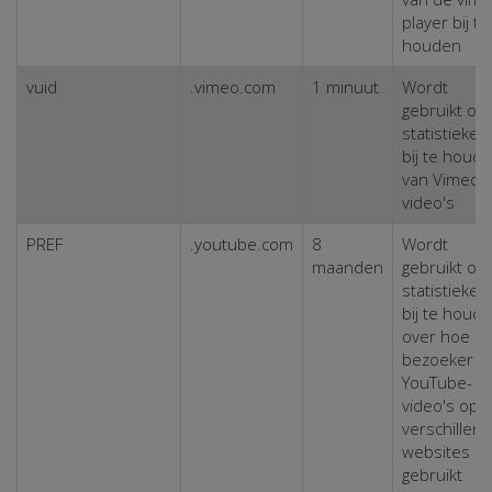
player bij te
houden
vuid
.vimeo.com
1 minuut
Wordt
gebruikt om
statistieken
bij te houd
van Vimeo
video's
PREF
.youtube.com
8
Wordt
maanden
gebruikt om
statistieken
bij te houd
over hoe d
bezoeker
YouTube-
video's op
verschillen
websites
gebruikt