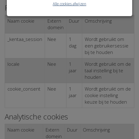
Alle cookies afwijzen
Functionele cookies
Naam cookie
Extern
Duur
Omschrijving
domein
_kentaa_session
Nee
1
Wordt gebruikt om
dag
een gebruikersessie
bij te houden
locale
Nee
1
Wordt gebruikt om de
jaar
taal instelling bij te
houden
cookie_consent
Nee
1
Wordt gebruikt om de
jaar
cookie instelling
keuze bij te houden
Analytische cookies
Naam cookie
Extern
Duur
Omschrijving
domein