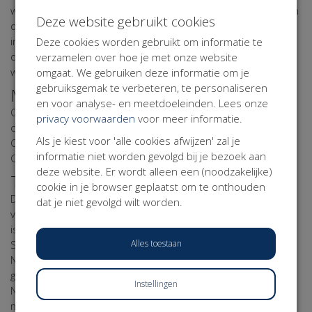
website aan of uitschakelen via de zgn. 'cookiebar' onderaan
Deze website gebruikt cookies
de website. Heeft u dit al gedaan en wilt u uw cookie
instellingen wijzigen? Klik dan
hier
of op de button onderaan
Deze cookies worden gebruikt om informatie te
deze pagina om uw cookie-instellingen voor deze website te
verzamelen over hoe je met onze website
wijzigen.
omgaat. We gebruiken deze informatie om je
gebruiksgemak te verbeteren, te personaliseren
Meer informatie over cookies?
en voor analyse- en meetdoeleinden. Lees onze
Op de volgende websites kunt u meer informatie over
privacy voorwaarden
voor meer informatie.
cookies vinden:
Als je kiest voor 'alle cookies afwijzen' zal je
Consumentenbond: “Wat zijn cookies?”
informatie niet worden gevolgd bij je bezoek aan
Consumentenbond: “Cookies verwijderen”
deze website. Er wordt alleen een (noodzakelijke)
Taal
cookie in je browser geplaatst om te onthouden
Dit Cookie Statement is opgesteld in de Nederlandse taal en
dat je niet gevolgd wilt worden.
vertaald in de Engelse en Franse taal. Indien er een verschil
is tussen de Franse of Engelse versie van dit Cookie
Alles toestaan
Statement en de Nederlandse versie, dan prevaleert de
Nederlandse versie. Alle in dit Cookie Statement
gehanteerde begrippen moeten worden uitgelegd als
Instellingen
Nederlandsrechtelijke begrippen en in overeenstemming
met de AVG.