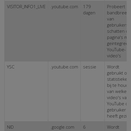
VISITOR_INFO1_LIVE
.youtube.com
179
Probeert d
dagen
bandbreed
van
gebruikers 
schatten op
pagina's me
geïntegree
YouTube-
video's
YSC
.youtube.com
sessie
Wordt
gebruikt om
statistieken
bij te houd
van welke
video's van
YouTube de
gebruiker
heeft gezie
NID
.google.com
6
Wordt