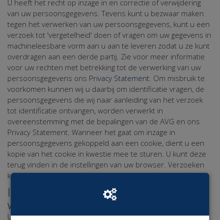
U heeft het recht op inzage in en correctie of verwijdering
van uw persoonsgegevens. Tevens kunt u bezwaar maken
tegen het verwerken van uw persoonsgegevens, kunt u een
verzoek tot 'vergetelheid' doen of vragen om uw gegevens in
machineleesbare vorm aan u aan te leveren zodat u ze kunt
overdragen aan een derde partij. Zie voor meer informatie
voor uw rechten met betrekking tot de verwerking van uw
persoonsgegevens ons
Privacy Statement
. Om misbruik te
voorkomen kunnen wij u daarbij om identificatie vragen, de
persoonsgegevens die wij naar aanleiding van het verzoek
tot identificatie ontvangen, worden verwerkt in
overeenstemming met de bepalingen van de AVG en ons
Privacy Statement. Wanneer het gaat om inzage in
persoonsgegevens gekoppeld aan een cookie, dient u een
kopie van het cookie in kwestie mee te sturen. U kunt deze
terug vinden in de instellingen van uw browser. Verzoeken
kunt u richten aan jolanda@werkvereniging.nl.
In- & uitschakelen van cookies op deze
website
U kunt zelf eenvoudig het toestaan van cookies op deze