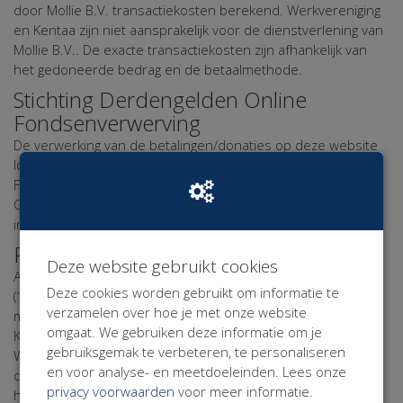
door Mollie B.V. transactiekosten berekend. Werkvereniging
en Kentaa zijn niet aansprakelijk voor de dienstverlening van
Mollie B.V.. De exacte transactiekosten zijn afhankelijk van
het gedoneerde bedrag en de betaalmethode.
Stichting Derdengelden Online
Fondsenverwerving
De verwerking van de betalingen/donaties op deze website
loopt via de Stichting Derdengelden Online
Fondsenverwerving, Kvk 61828181. Stichting Derdengelden
Online Fondsenverwerving ontvangt via Mollie B.V. alle
inkomsten en stort deze door naar Werkvereniging.
Persoonsgegevens
Deze website gebruikt cookies
Alle tot natuurlijke personen herleidbare gegevens
Deze cookies worden gebruikt om informatie te
(“persoonsgegevens”) in de elektronische correspondentie
verzamelen over hoe je met onze website
met de website Werkvereniging zullen Werkvereniging en
omgaat. We gebruiken deze informatie om je
Kentaa met de grootst mogelijke zorgvuldigheid behandelen.
gebruiksgemak te verbeteren, te personaliseren
Werkvereniging en Kentaa leven daarbij de bepalingen van
en voor analyse- en meetdoeleinden. Lees onze
de Algemene Verordening Gegevensbescherming (“AVG”),
privacy voorwaarden
voor meer informatie.
het Privacy Statement en het Cookie Statement na.