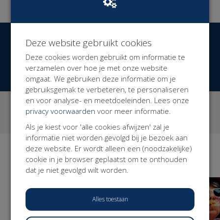
LEES MEER
Dat heeft negatieve gevolgen voor Modern Werkenden,
voor de economie en voor de samenleving. Daar wil de
Werkvereniging verandering in brengen door Modern
Werkenden te verenigen en door zich actief in te zetten
Deze website gebruikt cookies
€ 29.526
Opgehaald
voor een fundamentele hervorming van de
Deze cookies worden gebruikt om informatie te
arbeidsmarkt en het sociale stelsel.
DONEER NU
verzamelen over hoe je met onze website
Het is onze missie om ervoor te zorgen dat alle
omgaat. We gebruiken deze informatie om je
werkenden zich verzekerd weten van een zelfde basis
gebruiksgemak te verbeteren, te personaliseren
aan zekerheden die meebewegen met hun leven, hun
en voor analyse- en meetdoeleinden. Lees onze
2
513
werk en de keuzes die ze daarin maken. Voorwaarde
privacy voorwaarden
voor meer informatie.
campagnes
donaties
daarvoor is een sociaal stelsel waarin zekerheden
Als je kiest voor 'alle cookies afwijzen' zal je
gekoppeld worden aan mensen in plaats van aan hun
informatie niet worden gevolgd bij je bezoek aan
formele relatie tot de arbeidsmarkt.
deze website. Er wordt alleen een (noodzakelijke)
Campagnes
cookie in je browser geplaatst om te onthouden
BEKIJK ALLE
dat je niet gevolgd wilt worden.
Alles toestaan