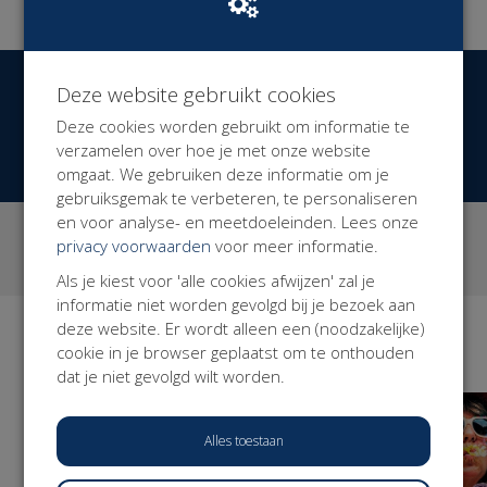
LEES MEER
Dat heeft negatieve gevolgen voor Modern Werkenden,
voor de economie en voor de samenleving. Daar wil de
Werkvereniging verandering in brengen door Modern
Werkenden te verenigen en door zich actief in te zetten
Deze website gebruikt cookies
€ 29.526
Opgehaald
voor een fundamentele hervorming van de
Deze cookies worden gebruikt om informatie te
arbeidsmarkt en het sociale stelsel.
DONEER NU
verzamelen over hoe je met onze website
Het is onze missie om ervoor te zorgen dat alle
omgaat. We gebruiken deze informatie om je
werkenden zich verzekerd weten van een zelfde basis
gebruiksgemak te verbeteren, te personaliseren
aan zekerheden die meebewegen met hun leven, hun
en voor analyse- en meetdoeleinden. Lees onze
2
513
werk en de keuzes die ze daarin maken. Voorwaarde
privacy voorwaarden
voor meer informatie.
campagnes
donaties
daarvoor is een sociaal stelsel waarin zekerheden
Als je kiest voor 'alle cookies afwijzen' zal je
gekoppeld worden aan mensen in plaats van aan hun
informatie niet worden gevolgd bij je bezoek aan
formele relatie tot de arbeidsmarkt.
deze website. Er wordt alleen een (noodzakelijke)
Campagnes
cookie in je browser geplaatst om te onthouden
BEKIJK ALLE
dat je niet gevolgd wilt worden.
Alles toestaan